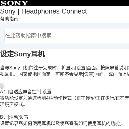
目录
Sony | Headphones Connect
帮助指南
首页
入门
兼容设备列表
安装“
Sony | Headphones Connect
”
注册Sony耳机
设定Sony耳机
设定Sony耳机
当与Sony耳机的注册完成时，将显示[
设置
]画面。按照屏幕说
如何使用
视耳机、国家或地区而定，可能不会显示[
设置
]画面，或画面上
重要信息
故障排除
A：[
自适应声音控制
]设置
辅助功能
将功能设定为通过检测4种动作模式（
正在停留
/
正在步行
/
正在
环境声模式。
B：[
活动
]设置
设置记录您如何使用耳机以及使您查看如何使用耳机的功能。