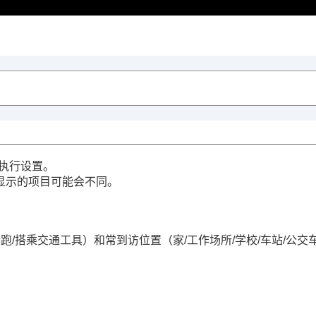
明执行设置。
显示的项目可能会不同。
奔跑
/
搭乘交通工具
）和常到访位置（
家
/
工作场所
/
学校
/
车站
/
公交