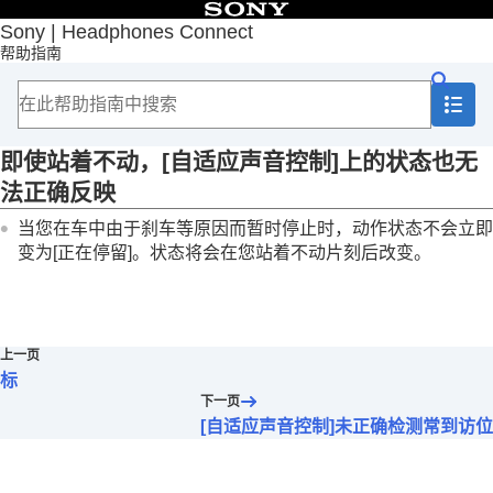
目录
Sony | Headphones Connect
帮助指南
首页
入门
如何使用
重要信息
故障排除
即使站着不动，[
自适应声音控制
]上的状态也无
即使站着不动，[
自适应声音控制
]上的状态也无法
法正确反映
正确反映
[
自适应声音控制
]未正确检测常到访位置
当您在车中由于刹车等原因而暂时停止时，动作状态不会立即
如果“
Sony | Headphones Connect
”上未显示设备
变为[
正在停留
]。状态将会在您站着不动片刻后改变。
名称该怎么办？
无法设定
360 Reality Audio
无法建立
LE Audio
连接
如果听不到语音向导该怎么办？
上一页
辅助功能
标
下一页
[自适应声音控制]未正确检测常到访