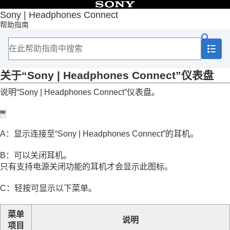
目录
Sony | Headphones Connect
帮助指南
首页
入门
如何使用
关于“
Sony | Headphones Connect
”仪表盘
[状态]选项卡中显示的功能
关于“
Sony | Headphones Connect
”仪表盘
[声音]选项卡中显示的功能
说明“
Sony | Headphones Connect
”仪表盘。
[系统]选项卡中显示的功能
[服务]选项卡中显示的功能
查看您是如何使用耳机（
活动
）
在您的智能手机上安置一个小工具
A：显示连接至“
Sony | Headphones Connect
”的耳机。
重要信息
故障排除
B：可以关闭耳机。
辅助功能
只有支持电源关闭功能的耳机才会显示此图标。
C：轻按可显示以下菜单。
菜单
说明
项目