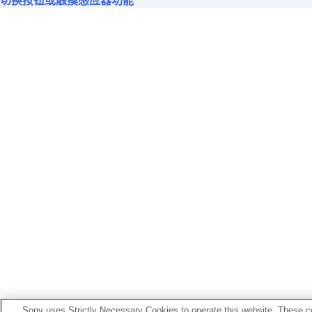
切换按钮或触摸感应器功能
设置触摸式传感器控制面板
更改
[环境声音控制]操作设置
切换已分配至
Quick Access
的服务
更改
BLUETOOTH
连接（
LE Audio
）
通过点头和摇头动作实现对耳机的控
为耳机设置
LE Audio
连接
确定最佳耳塞尺寸
将电源设置为自动关闭（
自动断电
）
脱下耳机时暂停音乐播放（
当耳机取
设置节能（
节能待机
）
设置来电振动
在通话过程中更容易捕获语音（
在通
设定通知和语音向导
设置软件下载和更新方法
初始化设置
[服务]选项卡中显示的功能
Sony uses Strictly Necessary Cookies to operate this website. These co