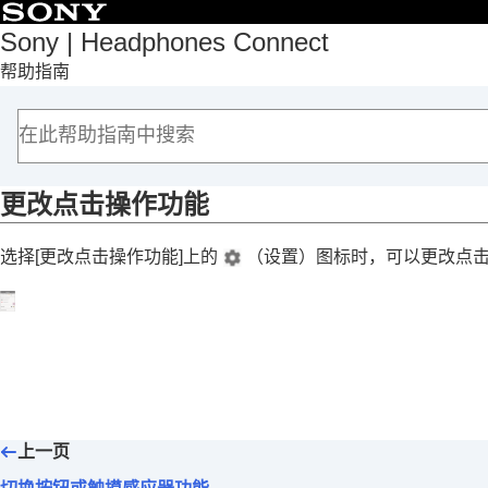
目录
Sony | Headphones Connect
帮助指南
首页
入门
如何使用
关于“
Sony | Headphones Connect
”仪表盘
[状态]选项卡中显示的功能
更改点击操作功能
[声音]选项卡中显示的功能
选择[
更改点击操作功能
]上的
（设置）图标时，可以更改点
[系统]选项卡中显示的功能
启用多点连接（
同时连接到2台设备
）
更改语音助手设置
使用语音切换激活
Amazon Alexa
的打
根据环境声音自动调整音量（
自适应
切换按钮或触摸感应器功能
更改点击操作功能
上一页
更改
广域点击
设置