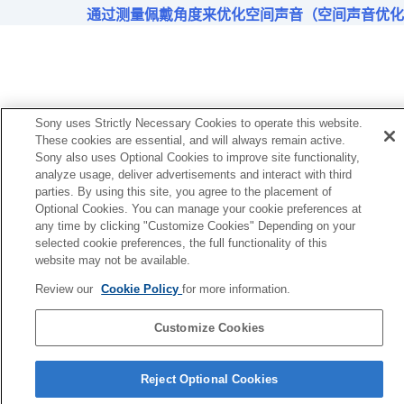
（
空间声音和头部跟踪
）
通过测量佩戴角度来优化空间声音（空间声音优化
更改
BLUETOOTH
连接的优先设置（
声音质量
模式
）
更改
BLUETOOTH
连接的优先设置（
Bluetooth
连接质量
）
设置
DSEE Extreme
（高范围补偿）
设置
DSEE HX
（高范围补偿）
Sony uses Strictly Necessary Cookies to operate this website.
设置
DSEE
（高范围补偿）
These cookies are essential, and will always remain active.
通过测量佩戴角度来优化空间声音（
空间声音
Sony also uses Optional Cookies to improve site functionality,
analyze usage, deliver advertisements and interact with third
优化
）
parties. By using this site, you agree to the placement of
Optional Cookies. You can manage your cookie preferences at
[系统]选项卡中显示的功能
any time by clicking "Customize Cookies" Depending on your
[服务]选项卡中显示的功能
selected cookie preferences, the full functionality of this
查看您是如何使用耳机（
活动
）
website may not be available.
在您的智能手机上安置一个小工具
重要信息
Review our
Cookie Policy
for more information.
故障排除
辅助功能
Customize Cookies
语言选择页面
Reject Optional Cookies
4-730-255-46(1)