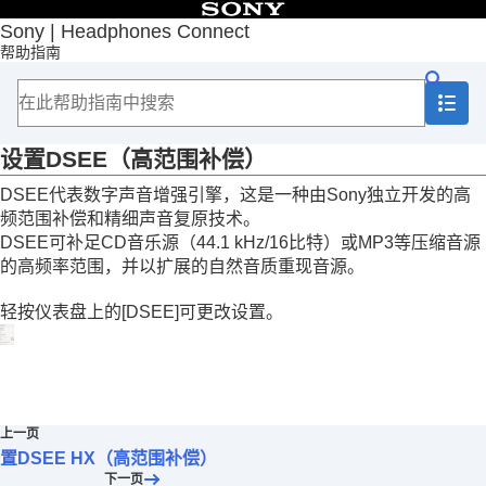
目录
Sony | Headphones Connect
帮助指南
首页
入门
如何使用
关于“
Sony | Headphones Connect
”仪表盘
[状态]选项卡中显示的功能
设置
DSEE
（高范围补偿）
[声音]选项卡中显示的功能
DSEE
代表数字声音增强引擎，这是一种由Sony独立开发的高
使用快速声音设置
频范围补偿和精细声音复原技术。
调节降噪功能和环境声模式（
环境声音控制
）
佩戴耳机期间与人交谈（
智能免摘
）
DSEE
可补足CD音乐源（44.1 kHz/16比特）或
MP3
等压缩音源
根据佩戴情况和大气压力优化降噪功能（
降噪
的高频率范围，并以扩展的自然音质重现音源。
优化器
）
控制声音位置
轻按仪表盘上的[
DSEE
]可更改设置。
设置环绕声效果（
环绕(VPT)
）
使用均衡器设置音质（
均衡器
）
设置首选均衡器（
找到您的均衡器
）
设置低音电平（
CLEAR BASS
）
设置降噪功能
上一页
更改
360 Reality Audio
设定
置DSEE HX（高范围补偿）
通过与Android头部跟踪相结合优化空间声音
下一页