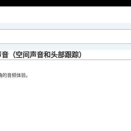
声音（
空间声音和头部跟踪
）
精确的音频体验。
音控制
）
能（
降噪优化器
）