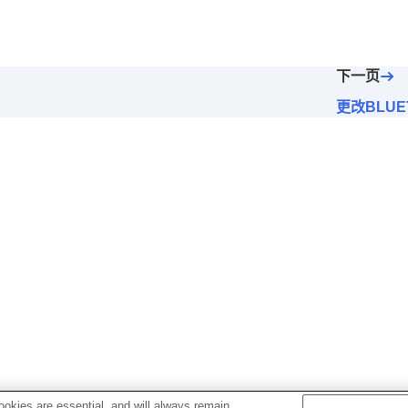
下一页
空间声音（
空间声音和头部跟踪
）
声音质量模式
）
更改BLU
Bluetooth连接质量
）
空间声音优化
）
okies are essential, and will always remain