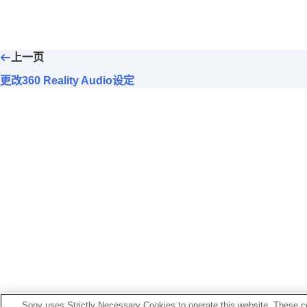
设置低音电平（
CLEAR BASS
）
设置降噪功能
更改
360 Reality Audio
设定
上一页
通过与Android头部跟踪相结合优化
更改
BLUETOOTH
连接的优先设置（
更改360 Reality Audio设定
更改
BLUETOOTH
连接的优先设置（
设置
DSEE Extreme
（高范围补偿）
设置
DSEE HX
（高范围补偿）
设置
DSEE
（高范围补偿）
通过测量佩戴角度来优化空间声音（
[系统]选项卡中显示的功能
[服务]选项卡中显示的功能
查看您是如何使用耳机（
活动
）
在您的智能手机上安置一个小工具
重要信息
故障排除
Sony uses Strictly Necessary Cookies to operate this website. These co