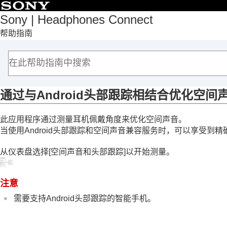
目录
Sony | Headphones Connect
帮助指南
首页
入门
如何使用
关于“
Sony | Headphones Connect
”仪表盘
[状态]选项卡中显示的功能
通过与Android头部跟踪相结合优化空间
[声音]选项卡中显示的功能
此应用程序通过测量耳机佩戴角度来优化空间声音。
使用快速声音设置
当使用Android头部跟踪和空间声音兼容服务时，可以享受到
调节降噪功能和环境声模式（
环境声
佩戴耳机期间与人交谈（
智能免摘
）
从仪表盘选择[
空间声音和头部跟踪
]以开始测量。
根据佩戴情况和大气压力优化降噪功
控制声音位置
注意
设置环绕声效果（
环绕(VPT)
）
需要支持Android头部跟踪的智能手机。
使用均衡器设置音质（
均衡器
）
设置首选均衡器（
找到您的均衡器
）