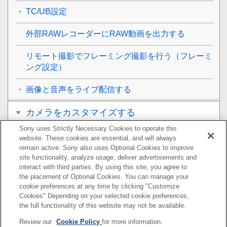
TC/UB設定
外部RAWレコーダーにRAW動画を出力する
リモート撮影でフレーミング撮影を行う（
フレーミ
ング設定
）
画像と音声をライブ配信する
カメラをカスタマイズする
Sony uses Strictly Necessary Cookies to operate this
再生する
website. These cookies are essential, and will always
remain active. Sony also uses Optional Cookies to improve
カメラの設定を変更する
site functionality, analyze usage, deliver advertisements and
interact with third parties. By using this site, you agree to
the placement of Optional Cookies. You can manage your
スマートフォンでできること
cookie preferences at any time by clicking "Customize
Cookies" Depending on your selected cookie preferences,
パソコンでできること
the full functionality of this website may not be available.
Review our
Cookie Policy
for more information.
クラウドサービスを利用する