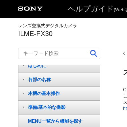
ヘルプガイド
(We
レンズ交換式デジタルカメラ
ILME-FX30
ヘルプガイドの使いかた
はじめに
各部の名称
C
本機の基本操作
準備/基本的な撮影
ht
MENU一覧から機能を探す