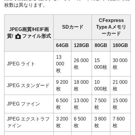
枚数は異なります。
CFexpress
SDカード
Type Aメモリ
JPEG画質
/
HEIF画
ーカード
質
/
ファイル形式
64GB
128GB
80GB
160GB
13
26 000
15
30 000
JPEG
ライト
000
枚
000枚
枚
枚
9 200
18 000
10
21 000
JPEG
スタンダード
枚
枚
000枚
枚
6 500
13 000
7 500
15 000
JPEG
ファイン
枚
枚
枚
枚
JPEG
エクストラフ
3 200
6 500
3 800
7 600
ァイン
枚
枚
枚
枚