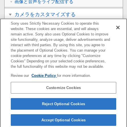
画像と音声をライブ配信する
カメラをカスタマイズする
Sony uses Strictly Necessary Cookies to operate this
再生する
website. These cookies are essential, and will always
remain active. Sony also uses Optional Cookies to improve
カメラの設定を変更する
site functionality, analyze usage, deliver advertisements and
interact with third parties. By using this site, you agree to
the placement of Optional Cookies. You can manage your
スマートフォンでできること
cookie preferences at any time by clicking "Customize
Cookies" Depending on your selected cookie preferences,
パソコンでできること
the full functionality of this website may not be available.
Review our
Cookie Policy
for more information.
クラウドサービスを利用する
Customize Cookies
資料
故障かな？と思ったら
Reject Optional Cookies
Accept Optional Cookies
5-043-036-06(1)
Copyright 2022 Sony Corporation