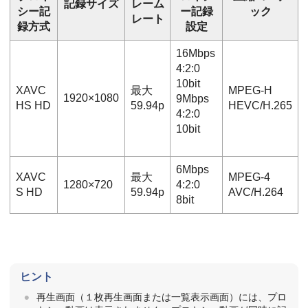
記録サイズ
レーム
シー記
ー記録
ック
レート
録方式
設定
16Mbps
4:2:0
10bit
XAVC
最大
MPEG-H
1920×1080
9Mbps
HS HD
59.94p
HEVC/H.265
4:2:0
10bit
6Mbps
XAVC
最大
MPEG-4
1280×720
4:2:0
S HD
59.94p
AVC/H.264
8bit
ヒント
再生画面（１枚再生画面または一覧表示画面）には、プロ