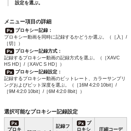
設定を選ぶ。
メニュー項目の詳細
プロキシー記録
：
プロキシー動画を同時に記録するかどうか選ぶ。（
［入］
/
［切］
）
プロキシー記録方式
：
記録するプロキシー動画の記録方式を選ぶ。（
［XAVC
HS HD］
/
［XAVC S HD］
）
プロキシー記録設定
：
記録するプロキシー動画のビットレート、カラーサンプリ
ングおよびビット深度を選ぶ。（
［16M 4:2:0 10bit］
/
［9M 4:2:0 10bit］
/
［6M 4:2:0 8bit］
）
選択可能なプロキシー記録設定
プ
記録フ
プロキ
ロキシ
圧縮コーデ