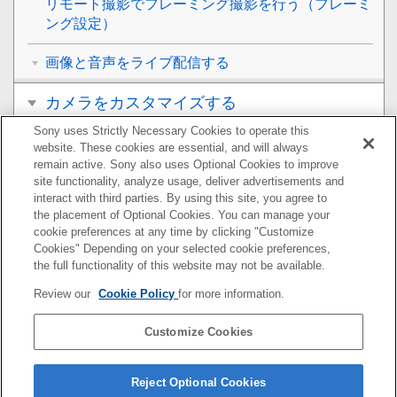
リモート撮影でフレーミング撮影を行う（
フレーミ
ング設定
）
画像と音声をライブ配信する
カメラをカスタマイズする
Sony uses Strictly Necessary Cookies to operate this
再生する
website. These cookies are essential, and will always
remain active. Sony also uses Optional Cookies to improve
カメラの設定を変更する
site functionality, analyze usage, deliver advertisements and
interact with third parties. By using this site, you agree to
the placement of Optional Cookies. You can manage your
スマートフォンでできること
cookie preferences at any time by clicking "Customize
Cookies" Depending on your selected cookie preferences,
パソコンでできること
the full functionality of this website may not be available.
Review our
Cookie Policy
for more information.
クラウドサービスを利用する
Customize Cookies
資料
故障かな？と思ったら
Reject Optional Cookies