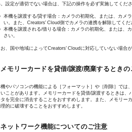
い。設定が適切でない場合は、下記の操作を必ず実施してくだ
本機を譲渡する/貸す場合：カメラの初期化、または、カメラ側でCr
い。また、Creators’ Cloud側でカメラの連携を解除してく
本機を譲渡される/借りる場合：カメラの初期化、または、カメラ側で
さい。
お、国や地域によってCreators’ Cloudに対応していない場
メモリーカードを貸借/譲渡/廃棄するときの
本機やパソコンの機能による
［フォーマット］
や
［削除］
では
ないことがあります。メモリーカードを貸借/譲渡するときは、
ータを完全に消去することをおすすめします。また、メモリー
物理的に破壊することをおすすめします。
ネットワーク機能についてのご注意