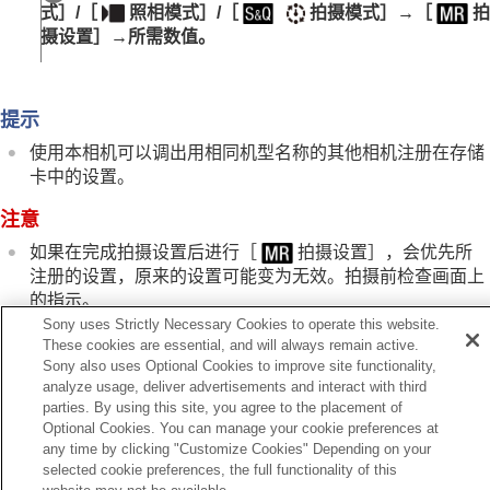
分别为静止影像和动态影像调节相机设置
式］
/
［
照相模式］
/
［
拍摄模式］
→
［
拍
自定义转环/转盘的功能
摄设置］
→所需数值。
在拍摄动态影像过程中使用快门按钮
显示屏设置
观看
提示
改变相机设置
在智能手机上可用的功能
使用本相机可以调出用相同机型名称的其他相机注册在存储
使用电脑
卡中的设置。
使用云服务
注意
附录
如果遇到问题
如果在完成拍摄设置后进行
［
拍摄设置］
，会优先所
注册的设置，原来的设置可能变为无效。拍摄前检查画面上
的指示。
Sony uses Strictly Necessary Cookies to operate this website.
These cookies are essential, and will always remain active.
Sony also uses Optional Cookies to improve site functionality,
相关主题
analyze usage, deliver advertisements and interact with third
拍摄设置存储
parties. By using this site, you agree to the placement of
Optional Cookies. You can manage your cookie preferences at
any time by clicking "Customize Cookies" Depending on your
上一页
selected cookie preferences, the full functionality of this
摄设置存储