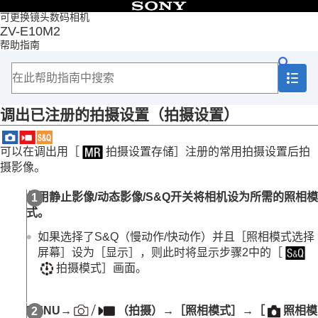
目录
可更换镜头数码相机
ZV-E10M2
首页
帮助指南
如何使用“帮助指南”
使用相机时的注意事项
检查相机和附件
各部分名称
调出已注册的拍摄设置（
拍摄设置
）
基本操作
准备相机/基本拍摄操作
从MENU查找功能
可以在调出用
［
拍摄设置存储］
注册的常用拍摄设置后拍
使用拍摄功能
摄影像。
自定义相机
本章节的内容
使用静止影像/动态影像/S&Q开关将相机设为所需的照相模
相机的自定义功能
式。
将常用功能分配到按钮和转盘（
自定键/转盘设置
）
暂时更改转盘的功能（
我的转盘设置
）
如果选择了S&Q（慢动作/快动作）并且
［照相模式选择
注册及调出相机设置
屏幕］
设为
［显示］
，则此时将显示步骤2中的
［
拍摄设置存储
拍摄模式］
画面。
调出已注册的拍摄设置（
拍摄设置
）
将常用功能注册到功能菜单
将常用功能注册到“我的菜单”
MENU
→
（
拍摄
）→
［照相模式］
→
［
照相模