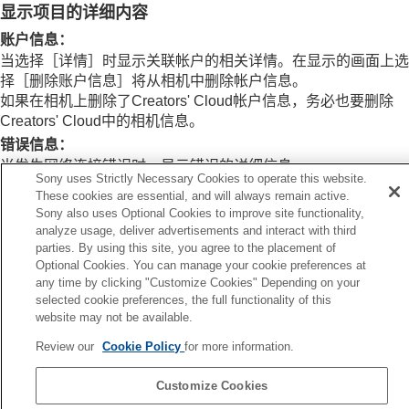
有关使用云服务的注意事项（Creators' Cloud）
显示项目的详细内容
附录
账户信息
：
如果遇到问题
当选择
［详情］
时显示关联帐户的相关详情。在显示的画面上选
择
［删除账户信息］
将从相机中删除帐户信息。
如果在相机上删除了Creators' Cloud帐户信息，务必也要删除
Creators' Cloud中的相机信息。
错误信息
：
当发生网络连接错误时，显示错误的详细信息。
Sony uses Strictly Necessary Cookies to operate this website.
SSID
：
These cookies are essential, and will always remain active.
显示已连接的接入点的SSID。
Sony also uses Optional Cookies to improve site functionality,
analyze usage, deliver advertisements and interact with third
parties. By using this site, you agree to the placement of
Optional Cookies. You can manage your cookie preferences at
any time by clicking "Customize Cookies" Depending on your
上一页
selected cookie preferences, the full functionality of this
建一个Creators' Cloud帐户并将相机关联至该帐户（云连接）
website may not be available.
下一页
Review our
Cookie Policy
for more information.
有关使用云服务的注意事项（Creators' Clou
TP1001690323
Customize Cookies