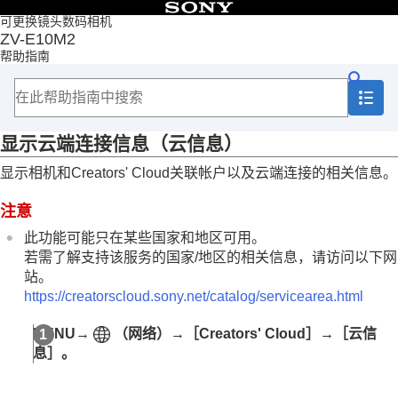
目录
可更换镜头数码相机
ZV-E10M2
首页
帮助指南
如何使用“帮助指南”
使用相机时的注意事项
检查相机和附件
各部分名称
显示云端连接信息（
云信息
）
基本操作
准备相机/基本拍摄操作
显示相机和Creators' Cloud关联帐户以及云端连接的相关信息。
从MENU查找功能
使用拍摄功能
注意
自定义相机
观看
此功能可能只在某些国家和地区可用。
改变相机设置
若需了解支持该服务的国家/地区的相关信息，请访问以下网
在智能手机上可用的功能
站。
使用电脑
https://creatorscloud.sony.net/catalog/servicearea.html
使用云服务
Creators' Cloud
MENU
→
（
网络
）→
［Creators' Cloud］
→
［云信
创建一个Creators' Cloud帐户并将相机关联至该帐
息］
。
户（
云连接
）
显示云端连接信息（
云信息
）