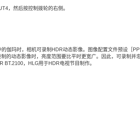
PLUT4，然后按控制拨轮的右侧。
中的伽玛时，相机可录制HDR动态影像。图像配置文件预设
［PP
录制的动态影像时，亮度范围要比平时更宽广。因此，可录制并
BT.2100，HLG用于HDR电视节目制作。