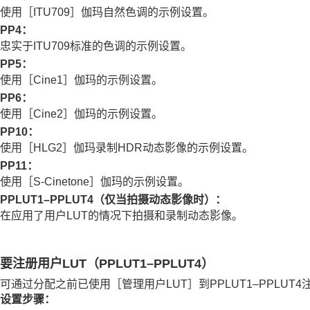
使用
［ITU709］
伽玛自然色调的示例设置。
减少模糊
PP4
：
镜头补偿
（静止影像/动态影像）
忠实于ITU709标准的色调的示例设置。
降噪
PP5
：
设定拍摄期间的显示屏显示
使用
［Cine1］
伽玛的示例设置。
动态影像录音
PP6
：
在录制动态影像过程中创建静止影像
使用
［Cine2］
伽玛的示例设置。
TC/UB设置
PP10
：
实时流式传输视频与音频
使用
［HLG2］
伽玛录制HDR动态影像的示例设置。
自定义相机
PP11
：
使用
［S-Cinetone］
伽玛的示例设置。
观看
PPLUT1–PPLUT4（仅当拍摄动态影像时）：
改变相机设置
在应用了用户LUT的情况下拍摄和录制动态影像。
在智能手机上可用的功能
使用电脑
使用云服务
要注册用户LUT（PPLUT1–PPLUT4）
附录
可通过分配之前已使用
［管理用户LUT］
到PPLUT1–PPLU
如果遇到问题
设置步骤：