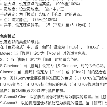
最大点
：设定膝点的最高点。（90%至100%）
灵敏度
：设定灵敏度。（
高
/
中
/
低
）
手动设定
：为
［模式］
选择了
［手动］
时的设置。
点
：设定膝点。（75%至105%）
斜率
：设定膝点斜率。 （-5（平缓）至+5（陡峭））
色彩模式
设定色彩的类型和级别。
在
［色彩模式］
中，当
［伽玛］
设定为
［HLG］
、
［HLG1］
、
Movie：当
［伽玛］
设定为
［Movie］
时的适合色彩。
Still：当
［伽玛］
设定为
［Still］
时的适合色彩。
S-Cinetone：当
［伽玛］
设定为
［S-Cinetone］
时的适合色彩
Cinema：当
［伽玛］
设定为
［Cine1］
或
［Cine2］
时的适合色
Pro：类似Sony专业摄像机标准画质的色调（与ITU709伽玛组
ITU709矩阵：与ITU709标准相应的色彩（与ITU709伽玛组合
黑白：将饱和度设为0以进行黑白拍摄。
S-Gamut3.Cine
：以拍摄后图像将被处理为前提的设置。当
［伽
S-Gamut3
：以拍摄后图像将被处理为前提的设置。当
［伽玛］