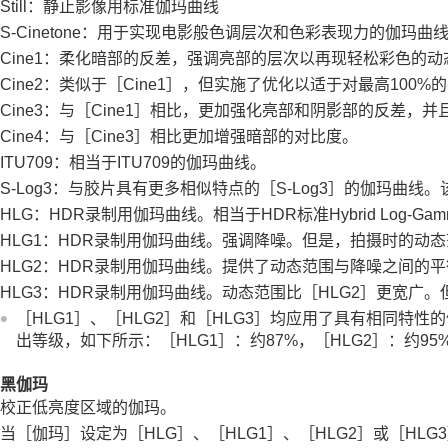
Still：静止影像用标准伽玛曲线
S-Cinetone：用于实现电影般色调层次和色彩表现力的伽
Cine1：柔化暗部的反差，强调亮部的层次以再现轻松彩色的动态
Cine2：类似于
［Cine1］
，但实施了优化以适于对最高100%的
Cine3：与
［Cine1］
相比，更加强化亮部和阴影部的反差，并
Cine4：与
［Cine3］
相比更加增强暗部的对比度。
ITU709：相当于ITU709的伽玛曲线。
S-Log3
：与胶片具有更多相似特点的
［S-Log3］
的伽玛曲线。
HLG
：HDR录制用伽玛曲线。相当于HDR标准Hybrid Log-Gamma
HLG1
：HDR录制用伽玛曲线。强调降噪。但是，拍摄时的动
HLG2
：HDR录制用伽玛曲线。提供了动态范围与降噪之间的平
HLG3
：HDR录制用伽玛曲线。动态范围比
［HLG2］
更宽广。
［HLG1］
、
［HLG2］
和
［HLG3］
均应用了具有相同特性的
出等级，如下所示：
［HLG1］
：约87%，
［HLG2］
：约95
黑伽玛
校正低亮度区域的伽玛。
当
［伽玛］
设定为
［HLG］
、
［HLG1］
、
［HLG2］
或
［HLG