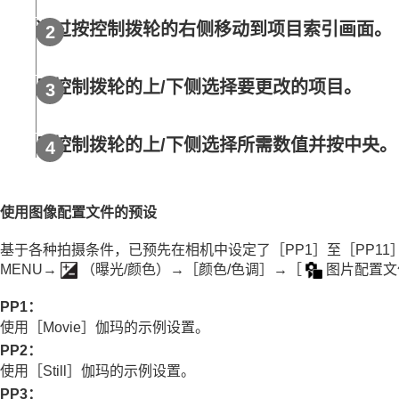
使用对焦功能
通过按控制拨轮的右侧移动到项目索引画面。
调节曝光/测光模式
选择ISO感光度
白平衡
用控制拨轮的上/下侧选择要更改的项目。
Log拍摄的设置
为影像添加效果
用控制拨轮的上/下侧选择所需数值并按中央。
创意外观
（静止影像/动态影像）
图片配置文件
（静止影像/动态影像）
美肤效果
（静止影像/动态影像）
使用图像配置文件的预设
采用拍摄模式进行拍摄（连拍/自拍定时）
自拍定时
（动态影像）
基于各种拍摄条件，已预先在相机中设定了
［PP1］
至
［PP11
MENU→
（
曝光/颜色
）→
［颜色/色调］
→
［
图片配置文
间隔拍摄功能
设定影像质量和记录格式
PP1
：
使用触摸功能
使用
［Movie］
伽玛的示例设置。
快门设置
PP2
：
使用变焦
使用
［Still］
伽玛的示例设置。
使用闪光灯
PP3
：