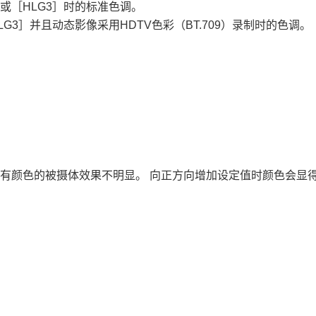
或
［HLG3］
时的标准色调。
LG3］
并且动态影像采用HDTV色彩（BT.709）录制时的色调。
有颜色的被摄体效果不明显。 向正方向增加设定值时颜色会显