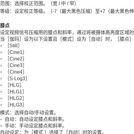
范围：选择校正范围。（宽 / 中 / 窄）
等级：设定校正等级。（-7（最大黑色压缩）至+7（最大黑色
膝点
设定视频信号压缩用的膝点和斜率，通过将被摄体高亮度区域的
当
［伽玛］
设为以下设置且
［模式］
设为
［自动］
时，
［膝点］
［Still］
［Cine1］
［Cine2］
［Cine3］
［Cine4］
［S-Log3］
［HLG］
［HLG1］
［HLG2］
［HLG3］
模式
：选择自动/手动设置。
自动
：自动设定膝点和斜率。
手动
：手动设定膝点和斜率。
自动设定
：为
［模式
］
选择了
［自动］
时的设置。