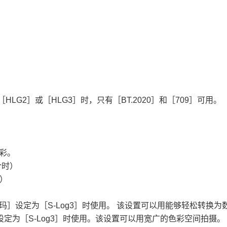
［HLG2］
或
［HLG3］
时，只有
［BT.2020］
和
［709］
可用。
。
彩。
合时）
时）
玛］
设定为
［S-Log3］
时使用。 该设置可以用能够轻松转换为
设定为
［S-Log3］
时使用。该设置可以用宽广的色彩空间拍摄。