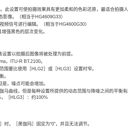
玛曲线。此设置可使拍摄效果具有更加柔和的色彩还原，最适合拍摄
影像。（相当于HG4609G33）
视频信号进行编辑。（相当于HG4600G30）
且增强黑色的层次变化。
该设置以拍摄后图像将被处理为前提。
，ITU-R BT.2100。
态范围要比使用
［HLG2］
或
［HLG3］
设置时窄。
衡。
但是，噪点可能会增加。
伽马曲线，但是每种设置所提供的动态范围与降噪之间的平衡有
%，
［HLG3］
：约100%
3］
时，
［黑伽玛］
固定为“0”，并且无法调节。