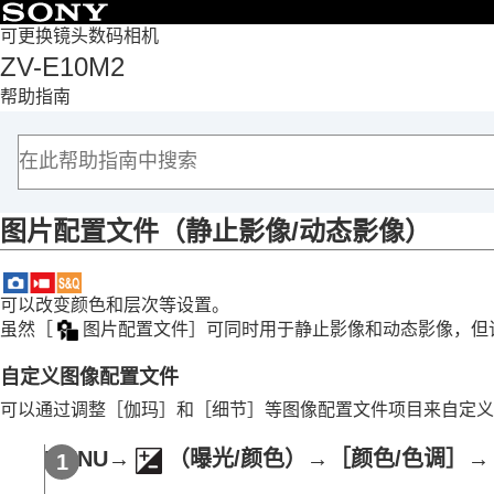
目录
可更换镜头数码相机
ZV-E10M2
首页
帮助指南
如何使用“帮助指南”
使用相机时的注意事项
检查相机和附件
各部分名称
图片配置文件
（静止影像/动态影像）
基本操作
准备相机/基本拍摄操作
从MENU查找功能
可以改变颜色和层次等设置。
使用拍摄功能
虽然
［
图片配置文件］
可同时用于静止影像和动态影像，但
本章节的内容
自定义图像配置文件
选择照相模式
拍摄自拍视频和视频博客的便捷功能
可以通过调整
［伽玛］
和
［细节］
等图像配置文件项目来自定义
对焦
MENU
→
（
曝光/颜色
）→
［颜色/色调］
→
被摄体识别