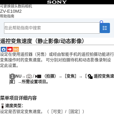
目录
可更换镜头数码相机
ZV-E10M2
首页
帮助指南
如何使用“帮助指南”
使用相机时的注意事项
检查相机和附件
各部分名称
遥控变焦速度
（静止影像/动态影像）
基本操作
准备相机/基本拍摄操作
从MENU查找功能
设定在使用遥控器（另售）或经由智能手机的遥控拍摄功能进行
使用拍摄功能
变焦操作时的变焦速度。 可分别对拍摄待机和动态影像录制设
本章节的内容
定此设置。
选择照相模式
拍摄自拍视频和视频博客的便捷功能
MENU
→
（
拍摄
）→
［变焦］
→
［
遥控变焦速
对焦
度］
→所需设置项目。
被摄体识别
使用对焦功能
调节曝光/测光模式
菜单项目详细内容
选择ISO感光度
白平衡
速度类型
：
Log拍摄的设置
设定是否锁定变焦速度。（
［可变］
/
［固定］
）