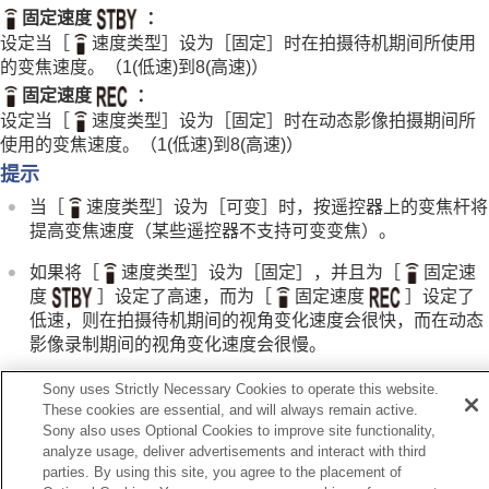
为影像添加效果
固定速度
：
采用拍摄模式进行拍摄（连拍/自拍定时）
设定当
［
速度类型］
设为
［固定］
时在拍摄待机期间所使用
自拍定时
（动态影像）
的变焦速度。（
1(低速)
到
8(高速)
）
间隔拍摄功能
固定速度
：
设定影像质量和记录格式
使用触摸功能
设定当
［
速度类型］
设为
［固定］
时在动态影像拍摄期间所
快门设置
使用的变焦速度。（
1(低速)
到
8(高速)
）
使用变焦
提示
本产品可利用的变焦功能
当
［
速度类型］
设为
［可变］
时，按遥控器上的变焦杆将
清晰影像缩放/数字变焦
提高变焦速度（某些遥控器不支持可变变焦）。
变焦范围
（静止影像/动态影像）
变焦杆速度（静止影像/动态影像）
如果将
［
速度类型］
设为
［固定］
，并且为
［
固定速
自定义键变焦速度
（静止影像/动态影像）
度
］
设定了高速，而为
［
固定速度
］
设定了
遥控变焦速度
（静止影像/动态影像）
低速，则在拍摄待机期间的视角变化速度会很快，而在动态
阶梯变焦放大倍率
（静止影像/动态影像）
影像录制期间的视角变化速度会很慢。
关于变焦倍数
变焦环旋转
注意
Sony uses Strictly Necessary Cookies to operate this website.
使用闪光灯
These cookies are essential, and will always remain active.
如果提高变焦速度，变焦操作的声音可能会被记录。
减少模糊
Sony also uses Optional Cookies to improve site functionality,
镜头补偿
（静止影像/动态影像）
analyze usage, deliver advertisements and interact with third
parties. By using this site, you agree to the placement of
降噪