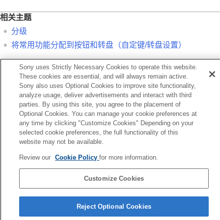
旋转影像（
旋转
）
裁切
相关主题
从动态影像中抽取静止影像
分级
删除影像
将常用功能分配到按钮和转盘（
自定键/转盘设置
）
在电视机上观看影像
改变相机设置
在智能手机上可用的功能
Sony uses Strictly Necessary Cookies to operate this website.
上一页
These cookies are essential, and will always remain active.
使用电脑
级
Sony also uses Optional Cookies to improve site functionality,
使用云服务
下一页
analyze usage, deliver advertisements and interact with third
附录
旋转影像（旋转
parties. By using this site, you agree to the placement of
如果遇到问题
Optional Cookies. You can manage your cookie preferences at
TP1001534373
any time by clicking "Customize Cookies" Depending on your
selected cookie preferences, the full functionality of this
website may not be available.
Review our
Cookie Policy
for more information.
Customize Cookies
语言选择页面
Reject Optional Cookies
5-061-838-93(4)