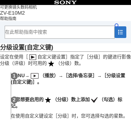
目录
可更换镜头数码相机
ZV-E10M2
首页
帮助指南
如何使用“帮助指南”
使用相机时的注意事项
检查相机和附件
各部分名称
分级设置(自定义键)
基本操作
准备相机/基本拍摄操作
设定在使用
［
自定义键设置］
指定了
［分级］
的键进行影像
从MENU查找功能
分级（评级）时可用的
（分级）数。
使用拍摄功能
自定义相机
MENU
→
（
播放
）→
［选择/备忘录］
→
［分级设置
观看
(自定义键)］
。
本章节的内容
观看影像
改变影像显示方式
在您想要启用的
（分级）数上添加
（勾选）标
设定如何在影像之间跳转
记。
保护已记录的影像（
保护
）
为影像添加信息
在使用自定义键设定
［分级］
时，您可选择勾选的星数。
分级
分级设置(自定义键)