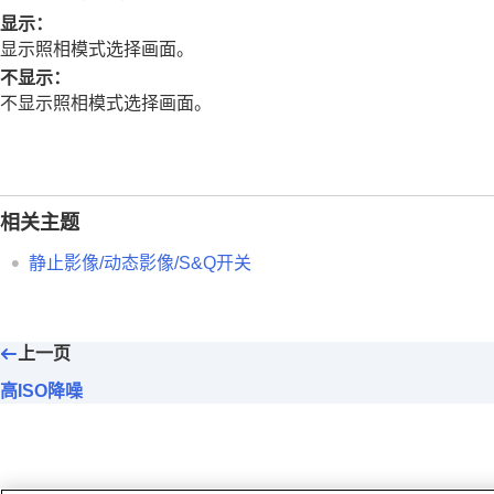
使用对焦功能
显示
：
调节曝光/测光模式
显示照相模式选择画面。
选择ISO感光度
不显示
：
白平衡
不显示照相模式选择画面。
Log拍摄的设置
为影像添加效果
采用拍摄模式进行拍摄（连拍/自拍定时）
自拍定时
（动态影像）
相关主题
间隔拍摄功能
静止影像/动态影像/S&Q开关
设定影像质量和记录格式
使用触摸功能
快门设置
上一页
使用变焦
高ISO降噪
使用闪光灯
减少模糊
镜头补偿
（静止影像/动态影像）
降噪