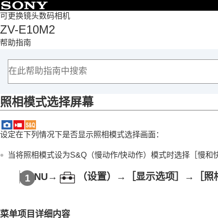
目录
可更换镜头数码相机
ZV-E10M2
首页
帮助指南
如何使用“帮助指南”
使用相机时的注意事项
检查相机和附件
各部分名称
照相模式选择屏幕
基本操作
准备相机/基本拍摄操作
从MENU查找功能
设定在下列情况下是否显示照相模式选择画面：
使用拍摄功能
本章节的内容
当将照相模式设为S&Q（慢动作/快动作）模式时选择
［慢和
选择照相模式
MENU
→
（
设置
）→
［显示选项］
→
［照
拍摄自拍视频和视频博客的便捷功能
对焦
被摄体识别
菜单项目详细内容