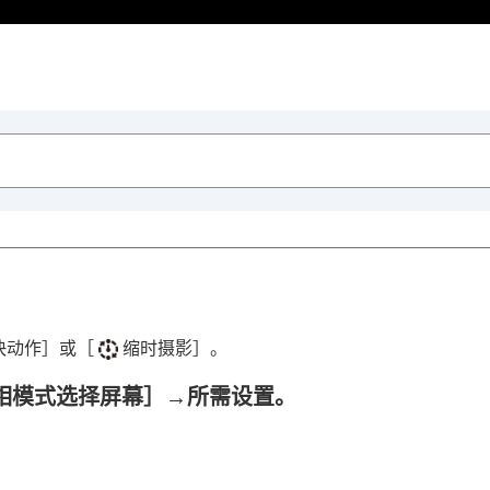
快动作］
或
［
缩时摄影］
。
相模式选择屏幕］
→所需设置。