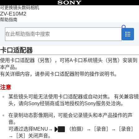
目录
可更换镜头数码相机
ZV-E10M2
首页
帮助指南
如何使用“帮助指南”
使用相机时的注意事项
检查相机和附件
各部分名称
卡口适配器
基本操作
准备相机/基本拍摄操作
使用卡口适配器（另售），可将A卡口系统镜头（另售）安装到
从MENU查找功能
本产品。
使用拍摄功能
有关详细内容，请参阅卡口适配器附带的操作说明书。
自定义相机
观看
注意
改变相机设置
在智能手机上可用的功能
某些镜头可能无法使用卡口适配器或自动对焦。 有关兼容镜
使用电脑
头，请向Sony经销商或当地授权的Sony服务处洽询。
使用云服务
附录
在录制动态影像期间，可能会记录镜头和本产品操作的声
兼容多接口热靴的音频附件
音。
卡口适配器
可通过选择
MENU
→
（
拍摄
）→
［录音］
→
［录音］
卡口适配器
→
［关］
关闭声音。