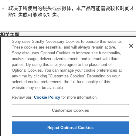
LA-EA3/LA-EA5卡口适配器
LA-EA4卡口适配器
取决于所使用的镜头或被摄体，本产品可能需要较长时间才
能对焦或可能难以对焦。
多电池适配器套件
电池使用时间和可记录影像数
可记录的影像数
可记录的动态影像时间
相关主题
显示屏上的图标列表
Sony uses Strictly Necessary Cookies to operate this website.
LA-EA3/LA-EA5卡口适配器
规格
These cookies are essential, and will always remain active.
LA-EA4卡口适配器
Sony also uses Optional Cookies to improve site functionality,
商标
analyze usage, deliver advertisements and interact with third
许可
parties. By using this site, you agree to the placement of
上一页
如果遇到问题
Optional Cookies. You can manage your cookie preferences at
容多接口热靴的音频附件
any time by clicking "Customize Cookies" Depending on your
下一页
selected cookie preferences, the full functionality of this
LA-EA3/LA-EA5卡口适
website may not be available.
TP1001497601
Review our
Cookie Policy
for more information.
Customize Cookies
语言选择页面
Reject Optional Cookies
5-061-838-93(4)