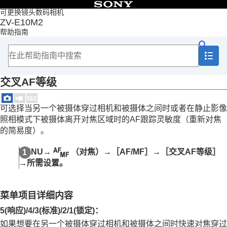
目录
可更换镜头数码相机
ZV-E10M2
首页
帮助指南
如何使用“帮助指南”
使用相机时的注意事项
检查相机和附件
各部分名称
交叉AF等级
基本操作
准备相机/基本拍摄操作
从MENU查找功能
可选择当另一个被摄体穿过相机和被摄体之间时或者在静止影像
使用拍摄功能
照相模式下被摄体离开对焦区域时的AF跟踪灵敏度（重新对焦
本章节的内容
的简易度）。
选择照相模式
拍摄自拍视频和视频博客的便捷功能
MENU
→
（
对焦
）→
［AF/MF］
→
［交叉AF等级］
对焦
→所需设置。
被摄体识别
使用对焦功能
对焦标准
菜单项目详细内容
根据相机朝向（水平/垂直）调整对焦区域设置
（换垂直和水平AF区）
5(响应)
/
4
/
3(标准)
/
2
/
1(锁定)
：
注册当前的对焦区域（AF区域注册功能）
如果想要在另一个被摄体穿过相机和被摄体之间时快速对焦穿过