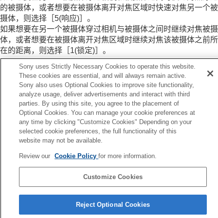
删除所注册的自动对焦区域（删除注册的AF区
的被摄体，或者想要在被摄体离开对焦区域时快速对焦另一个被
域）
摄体，则选择
［5(响应)］
。
对焦区域限制
（静止影像/动态影像）
如果想要在另一个被摄体穿过相机与被摄体之间时继续对焦被摄
对焦点的循环
（静止影像/动态影像）
体，或者想要在被摄体离开对焦区域时继续对焦该被摄体之前所
AF边框移动距离
（静止影像/动态影像）
在的距离，则选择
［1(锁定)］
。
对焦边框颜色
（静止影像/动态影像）
AF区域自动清除
Sony uses Strictly Necessary Cookies to operate this website.
AF-C区域显示
These cookies are essential, and will always remain active.
相位检测区域
Sony also uses Optional Cookies to improve site functionality,
analyze usage, deliver advertisements and interact with third
交叉AF等级
上一页
parties. By using this site, you agree to the placement of
速度变化AF跟踪
位检测区域
Optional Cookies. You can manage your cookie preferences at
AF过渡速度
下一页
any time by clicking "Customize Cookies" Depending on your
AF摄体转移敏度
速度变化AF
selected cookie preferences, the full functionality of this
AF帮助
TP1001530247
website may not be available.
AF/MF选择
半按快门AF
Review our
Cookie Policy
for more information.
AF开启
对焦保持
Customize Cookies
预先AF
语言选择页面
AF-S优先级设置
Reject Optional Cookies
AF-C优先级设置
5-061-838-93(4)
AF光圈驱动