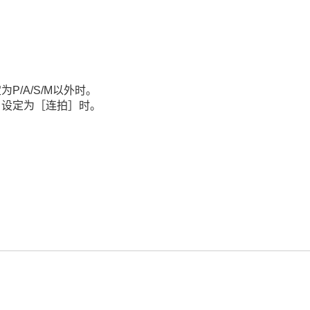
P/A/S/M以外时。
］
设定为
［连拍］
时。