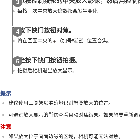
通过按控制拨轮的中央放大影像，然后用控制拨
使用对焦功能
对焦标准
每按一次中央放大倍数都会发生变化。
根据相机朝向（水平/垂直）调整对焦
注册当前的对焦区域（AF区域注册功
半按下快门按钮对焦。
删除所注册的自动对焦区域（删除注册
将在画面中央的
（加号标记）位置合焦。
对焦区域限制
（静止影像/动态影像）
对焦点的循环
（静止影像/动态影像）
完全按下快门按钮拍摄。
AF边框移动距离
（静止影像/动态影像
对焦边框颜色
（静止影像/动态影像）
拍摄后相机退出放大显示。
AF区域自动清除
AF-C区域显示
提示
相位检测区域
交叉AF等级
建议使用三脚架以准确地识别想要放大的位置。
速度变化AF跟踪
可通过放大显示的影像查看自动对焦结果。如果想要重新调
AF过渡速度
注意
AF摄体转移敏度
AF帮助
如果放大位于画面边缘的区域，相机可能无法对焦。