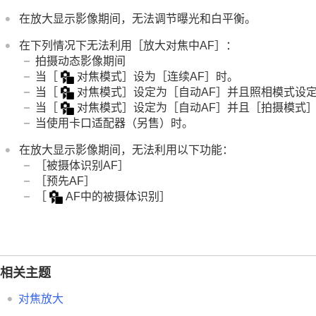
AF/MF选择
在放大显示影像期间，无法调节曝光和白平衡。
半按快门AF
在下列情况下无法利用
［放大对焦中AF］
：
AF开启
拍摄动态影像期间
对焦保持
当
［
对焦模式］
设为
［连续AF］
时。
预先AF
当
［
对焦模式］
设定为
［自动AF］
并且照相模式设定为
AF-S优先级设置
当
［
对焦模式］
设定为
［自动AF］
并且
［拍摄模式
当使用卡口适配器（另售）时。
AF-C优先级设置
AF光圈驱动
在放大显示影像期间，无法利用以下功能：
预设对焦/变焦
［被摄体识别AF］
［预先AF］
放大对焦中AF
［
AF中的被摄体识别］
MF中自动放大对焦
对焦放大
对焦放大时间
（静止影像/动态影像）
初始放大对焦
（动态影像）
相关主题
初始对焦放大倍率
（静止影像）
焦点图
对焦放大