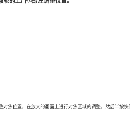
轮的上/下/右/左调整位置。
区域设置（换垂直和水平AF区）
能）
的AF区域）
）
整对焦位置，在放大的画面上进行对焦区域的调整，然后半按快