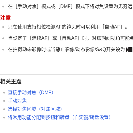
附录
在
［手动对焦］
模式或
［DMF］
模式下将对焦设置为无穷远
如果遇到问题
注意
只在使用支持相位检测AF的镜头时可以利用
［自动AF］
。
当设定了
［连续AF］
或
［自动AF］
时，对焦期间视角可能
在拍摄动态影像时或当静止影像/动态影像/S&Q开关设为
相关主题
直接手动对焦（
DMF
）
手动对焦
选择对焦区域（
对焦区域
）
将常用功能分配到按钮和转盘（
自定键/转盘设置
）