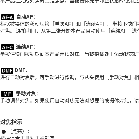
本产品在完成对焦时锁定焦点。当被摄体处于静止状态时使用此
选择对焦区域（
对焦区域
）
跟踪被摄体（跟踪功能）
自动AF
：
手动对焦
根据被摄体的移动切换
［单次AF］
和
［连续AF］
。半按下快门
直接手动对焦（
DMF
）
对焦。 连拍期间，从第二张开始本产品自动使用
［连续AF］
进
被摄体识别
使用对焦功能
连续AF
：
调节曝光/测光模式
半按住快门按钮期间本产品连续对焦。当被摄体处于运动状态时
选择ISO感光度
白平衡
DMF：
进行自动对焦后，可手动进行微调，与从头使用
［手动对焦］
相
Log拍摄的设置
为影像添加效果
手动对焦
：
采用拍摄模式进行拍摄（连拍/自拍定时）
手动调节对焦。如果使用自动对焦无法对想要的被摄体对焦，请
自拍定时
（动态影像）
间隔拍摄功能
设定影像质量和记录格式
对焦指示
使用触摸功能
（点亮）：
快门设置
被摄体合焦且对焦被锁定。