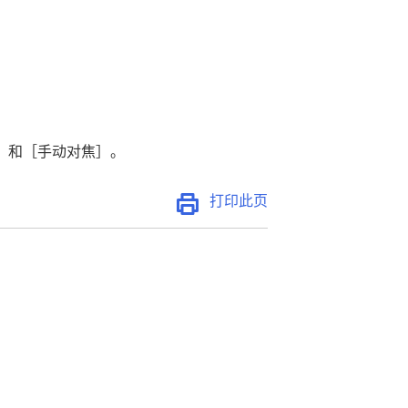
］
和
［手动对焦］
。
打印此页