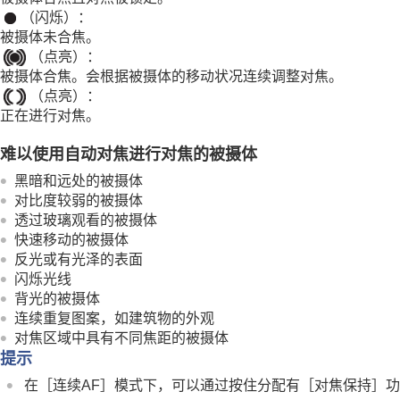
（闪烁）：
使用变焦
被摄体未合焦。
使用闪光灯
（点亮）：
减少模糊
被摄体合焦。会根据被摄体的移动状况连续调整对焦。
镜头补偿
（静止影像/动态影像）
（点亮）：
降噪
正在进行对焦。
设定拍摄期间的显示屏显示
难以使用自动对焦进行对焦的被摄体
动态影像录音
黑暗和远处的被摄体
在录制动态影像过程中创建静止影像
对比度较弱的被摄体
TC/UB设置
透过玻璃观看的被摄体
实时流式传输视频与音频
快速移动的被摄体
反光或有光泽的表面
自定义相机
闪烁光线
观看
背光的被摄体
改变相机设置
连续重复图案，如建筑物的外观
在智能手机上可用的功能
对焦区域中具有不同焦距的被摄体
提示
使用电脑
使用云服务
在
［连续AF］
模式下，可以通过按住分配有
［对焦保持］