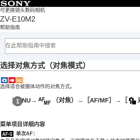
目录
可更换镜头数码相机
ZV-E10M2
首页
帮助指南
如何使用“帮助指南”
使用相机时的注意事项
检查相机和附件
各部分名称
选择对焦方式（
对焦模式
）
基本操作
准备相机/基本拍摄操作
从MENU查找功能
选择适合被摄体动作的对焦方式。
使用拍摄功能
本章节的内容
MENU
→
（
对焦
）→
［AF/MF］
→
［
选择照相模式
拍摄自拍视频和视频博客的便捷功能
菜单项目详细内容
对焦
选择对焦方式（
对焦模式
）
单次AF
：