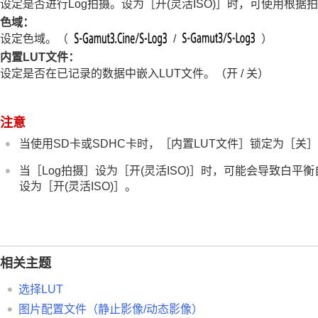
使用对焦功能
设定是否进行Log拍摄。设为
［开(灵活ISO)］
时，可使用根据拍
调节曝光/测光模式
色域
：
设定色域。（
/
）
选择ISO感光度
内置LUT文件
：
白平衡
设定是否在已记录的数据中嵌入LUT文件。（
开
/
关
）
Log拍摄的设置
Log拍摄
Log拍摄设置
注意
选择LUT
当使用SD卡或SDHC卡时，
［内置LUT文件］
锁定为
［关
管理用户LUT
当
［Log拍摄］
设为
［开(灵活ISO)］
时，可能会导致白平衡
显示LUT
设为
［开(灵活ISO)］
。
为影像添加效果
采用拍摄模式进行拍摄（连拍/自拍定时）
自拍定时
（动态影像）
间隔拍摄功能
相关主题
设定影像质量和记录格式
选择LUT
使用触摸功能
图片配置文件
（静止影像/动态影像）
快门设置