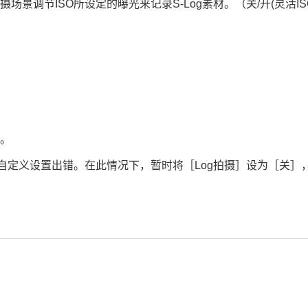
摄场景调节ISO所设定的曝光来记录S-Log素材。（
关
/
开(灵活IS
］
。
自定义设置出错。在此情况下，暂时将
［Log拍摄］
设为
［关］