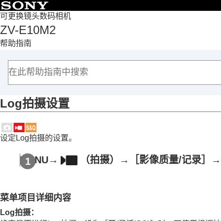
目录
可更换镜头数码相机
ZV-E10M2
首页
帮助指南
如何使用“帮助指南”
使用相机时的注意事项
检查相机和附件
各部分名称
Log拍摄设置
基本操作
准备相机/基本拍摄操作
从MENU查找功能
设定Log拍摄的设置。
使用拍摄功能
本章节的内容
MENU→
（
拍摄
）→
［影像质量/记录］
→
选择照相模式
拍摄自拍视频和视频博客的便捷功能
对焦
菜单项目详细内容
被摄体识别
Log拍摄
：