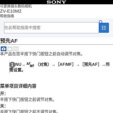
目录
可更换镜头数码相机
ZV-E10M2
首页
帮助指南
如何使用“帮助指南”
使用相机时的注意事项
检查相机和附件
各部分名称
预先AF
基本操作
准备相机/基本拍摄操作
从MENU查找功能
本产品在您半按下快门按钮之前自动调节对焦。
使用拍摄功能
本章节的内容
MENU
→
（
对焦
）→
［AF/MF］
→
［预先AF］
→所
选择照相模式
需设置。
拍摄自拍视频和视频博客的便捷功能
对焦
被摄体识别
菜单项目详细内容
使用对焦功能
对焦标准
开
：
根据相机朝向（水平/垂直）调整对焦区域设置
半按下快门按钮之前调节对焦。
（换垂直和水平AF区）
关
：
注册当前的对焦区域（AF区域注册功能）
半按下快门按钮之前不调节对焦。