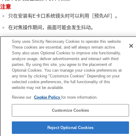
删除所注册的自动对焦区域（删除注册的AF区
注意
域）
对焦区域限制
（静止影像/动态影像）
只在安装有E卡口系统镜头时可以利用
［预先AF］
。
对焦点的循环
（静止影像/动态影像）
AF边框移动距离
（静止影像/动态影像）
在对焦操作期间，画面可能会发生抖动。
对焦边框颜色
（静止影像/动态影像）
AF区域自动清除
Sony uses Strictly Necessary Cookies to operate this website.
AF-C区域显示
These cookies are essential, and will always remain active.
相位检测区域
Sony also uses Optional Cookies to improve site functionality,
上一页
analyze usage, deliver advertisements and interact with third
交叉AF等级
焦保持
parties. By using this site, you agree to the placement of
速度变化AF跟踪
下一页
Optional Cookies. You can manage your cookie preferences at
AF过渡速度
AF-S优先级
any time by clicking "Customize Cookies" Depending on your
AF摄体转移敏度
selected cookie preferences, the full functionality of this
TP1001532531
AF帮助
website may not be available.
AF/MF选择
半按快门AF
Review our
Cookie Policy
for more information.
AF开启
对焦保持
Customize Cookies
预先AF
语言选择页面
AF-S优先级设置
Reject Optional Cookies
AF-C优先级设置
5-061-838-93(4)
AF光圈驱动