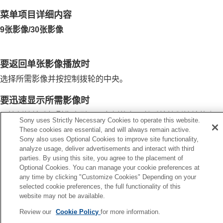
纵横标记显示
（静止影像）
显示指定时日的影像
菜单项目详细内容
设定如何在影像之间跳转
9张影像
/
30张影像
保护已记录的影像（
保护
）
为影像添加信息
裁切
要返回单张影像播放时
从动态影像中抽取静止影像
选择所需影像并按控制拨轮的中央。
删除影像
在电视机上观看影像
要迅速显示所需影像时
改变相机设置
在智能手机上可用的功能
用控制拨轮选择影像索引画面左侧的条，然后按控制拨轮的上/
Sony uses Strictly Necessary Cookies to operate this website.
使用电脑
下侧。当选择了条时，可通过按中央显示日历画面或文件夹选择
These cookies are essential, and will always remain active.
使用云服务
画面。
Sony also uses Optional Cookies to improve site functionality,
附录
analyze usage, deliver advertisements and interact with third
如果遇到问题
parties. By using this site, you agree to the placement of
Optional Cookies. You can manage your cookie preferences at
any time by clicking "Customize Cookies" Depending on your
上一页
selected cookie preferences, the full functionality of this
隔播放速度
website may not be available.
下一页
Review our
Cookie Policy
for more information.
播放筛选条