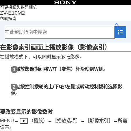
目录
可更换镜头数码相机
ZV-E10M2
首页
帮助指南
如何使用“帮助指南”
使用相机时的注意事项
检查相机和附件
各部分名称
在影像索引画面上播放影像（
影像索引
）
基本操作
准备相机/基本拍摄操作
在播放模式下，可以同时显示多张影像。
从MENU查找功能
使用拍摄功能
在播放影像期间将W/T（变焦）杆滑动到W侧。
自定义相机
观看
本章节的内容
通过按控制拨轮的上/下/右/左侧或转动控制拨轮选择影
观看影像
像。
改变影像显示方式
在影像索引画面上播放影像（
影像索引
）
播放筛选条件
要改变显示的影像数时
影像顺序
以组显示
MENU
→
（
播放
）→
［播放选项］
→
［影像索引］
→所需
对焦边框显示
（播放）
设置。