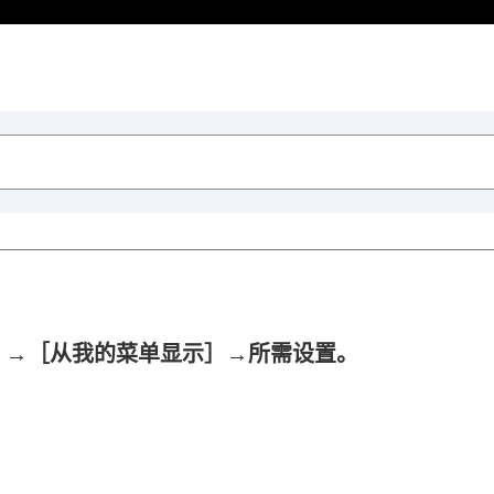
］
→
［从我的菜单显示］
→所需设置。
盘设置
）