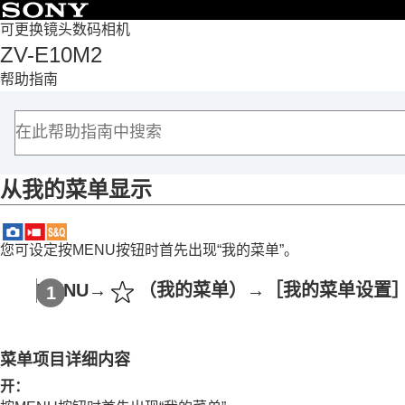
目录
可更换镜头数码相机
ZV-E10M2
首页
帮助指南
如何使用“帮助指南”
使用相机时的注意事项
检查相机和附件
各部分名称
从我的菜单显示
基本操作
准备相机/基本拍摄操作
从MENU查找功能
您可设定按MENU按钮时首先出现“我的菜单”。
使用拍摄功能
自定义相机
MENU→
（
我的菜单
）→
［我的菜单设置
本章节的内容
相机的自定义功能
菜单项目详细内容
将常用功能分配到按钮和转盘（
自定键/转
暂时更改转盘的功能（
我的转盘设置
）
开：