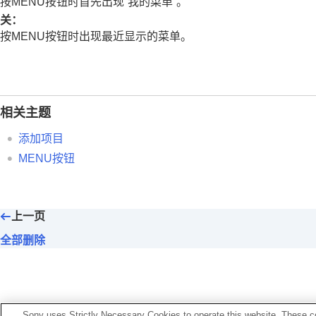
按MENU按钮时首先出现“我的菜单”。
注册及调出相机设置
关：
将常用功能注册到功能菜单
按MENU按钮时出现最近显示的菜单。
将常用功能注册到“我的菜单”
添加项目
排序项目
删除项目
相关主题
删除页面
全部删除
添加项目
从我的菜单显示
MENU按钮
分别为静止影像和动态影像调节相机设置
自定义转环/转盘的功能
上一页
在拍摄动态影像过程中使用快门按钮
显示屏设置
全部删除
观看
改变相机设置
在智能手机上可用的功能
使用电脑
Sony uses Strictly Necessary Cookies to operate this website. These co