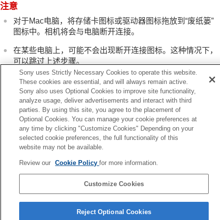
从电脑操作相机
注意
USB流式传输
（动态影像）
对于Mac电脑，将存储卡图标或驱动器图标拖放到“废纸篓”
使用云服务
图标中。相机将会与电脑断开连接。
附录
如果遇到问题
在某些电脑上，可能不会出现断开连接图标。这种情况下，
可以跳过上述步骤。
Sony uses Strictly Necessary Cookies to operate this website.
在存取指示灯点亮期间，请不要从相机上拔下USB连接线。
These cookies are essential, and will always remain active.
数据可能会损坏。
Sony also uses Optional Cookies to improve site functionality,
analyze usage, deliver advertisements and interact with third
parties. By using this site, you agree to the placement of
Optional Cookies. You can manage your cookie preferences at
any time by clicking "Customize Cookies" Depending on your
上一页
selected cookie preferences, the full functionality of this
相机连接到电脑
website may not be available.
下一页
Review our
Cookie Policy
for more information.
电脑软件（Imaging Edge Desktop/Catalyst）
TP1001497554
Customize Cookies
语言选择页面
Reject Optional Cookies