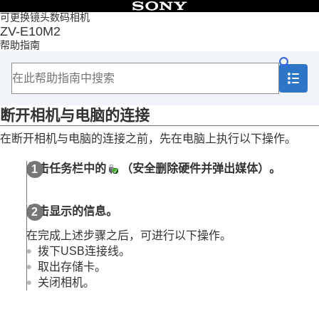
目录
可更换镜头数码相机
ZV-E10M2
首页
帮助指南
如何使用“帮助指南”
使用相机时的注意事项
检查相机和附件
各部分名称
断开相机与电脑的连接
基本操作
准备相机/基本拍摄操作
在断开相机与电脑的连接之前，先在电脑上执行以下操作。
从MENU查找功能
使用拍摄功能
单击任务栏中的
（安全删除硬件并弹出媒体）。
自定义相机
观看
改变相机设置
单击显示的信息。
在智能手机上可用的功能
使用电脑
在完成上述步骤之后，可进行以下操作。
推荐的电脑环境
拨下USB连接线。
连接相机和电脑/断开相机和电脑的连接
取出存储卡。
将相机连接到电脑
关闭相机。
断开相机与电脑的连接
在电脑上管理和编辑影像