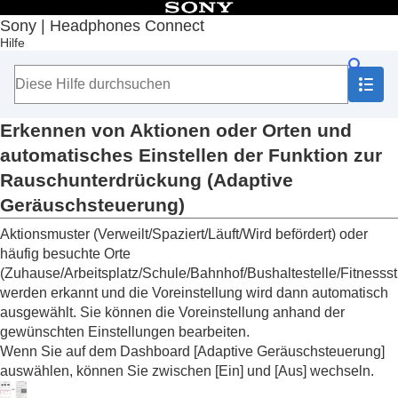
Inhaltsverzeichnis
Sony | Headphones Connect
Hilfe
Anfang
Erste Schritte
Hinweise zur Bedienung
Hinweis zum Dashboard von „
Sony | Headphones Connect
“
Auf der Registerkarte [Status] angezeigte Funktionen
Erkennen von Aktionen oder Orten und
Erkennen von Aktionen oder Orten und automatisc
automatisches Einstellen der Funktion zur
Einstellen der Funktion zur Rauschunterdrückung
Rauschunterdrückung (
Adaptive
(
Adaptive Geräuschsteuerung
)
Wechseln des in einer Mehrpunktverbindung verbunde
Geräuschsteuerung
)
Geräts (
Derzeit verbundenes Gerät
)
Aktionsmuster (
Verweilt
/
Spaziert
/
Läuft
/
Wird befördert
) oder
Wechseln des in einer Mehrpunktverbindung verbunde
häufig besuchte Orte
Musikwiedergabegeräts
Steuern des wiedergegebenen Songs
(
Zuhause
/
Arbeitsplatz
/
Schule
/
Bahnhof
/
Bushaltestelle
/
Fitnesss
Anzeigen des derzeitigen Schalldrucks
werden erkannt und die Voreinstellung wird dann automatisch
ausgewählt. Sie können die Voreinstellung anhand der
Auf der Registerkarte [Sound] angezeigte Funktionen
gewünschten Einstellungen bearbeiten.
Auf der Registerkarte [System] angezeigte Funktionen
Wenn Sie auf dem Dashboard [
Adaptive Geräuschsteuerung
]
Auf der Registerkarte [Services] angezeigte Funktionen
Anzeigen von Informationen zur Verwendung der Kopfhörer
auswählen, können Sie zwischen [
Ein
] und [
Aus
] wechseln.
(
Aktivität
)