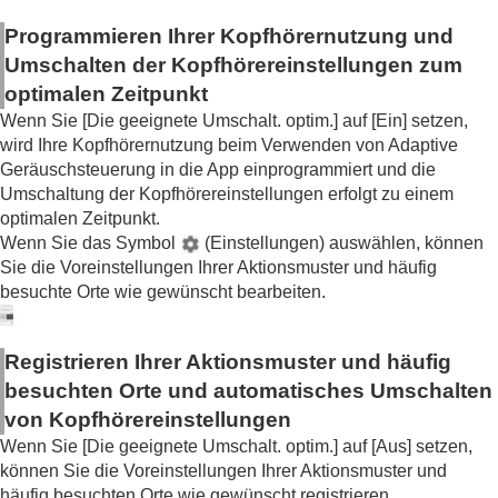
Einrichten eines Widgets auf dem Smartphone
Programmieren Ihrer Kopfhörernutzung und
Wichtige Informationen
Fehlerbehebung
Umschalten der Kopfhörereinstellungen zum
Zugänglichkeit
optimalen Zeitpunkt
Wenn Sie [
Die geeignete Umschalt. optim.
] auf [
Ein
] setzen,
wird Ihre Kopfhörernutzung beim Verwenden von
Adaptive
Geräuschsteuerung
in die App einprogrammiert und die
Umschaltung der Kopfhörereinstellungen erfolgt zu einem
optimalen Zeitpunkt.
Wenn Sie das Symbol
(Einstellungen) auswählen, können
Sie die Voreinstellungen Ihrer Aktionsmuster und häufig
besuchte Orte wie gewünscht bearbeiten.
Registrieren Ihrer Aktionsmuster und häufig
besuchten Orte und automatisches Umschalten
von Kopfhörereinstellungen
Wenn Sie [
Die geeignete Umschalt. optim.
] auf [
Aus
] setzen,
können Sie die Voreinstellungen Ihrer Aktionsmuster und
häufig besuchten Orte wie gewünscht registrieren.