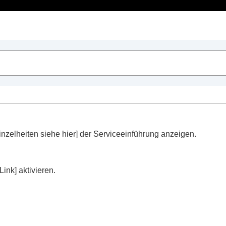
Inhaltsverzeichnis
dphones Connect
“
 Funktionen
 Funktionen
e Funktionen
te Funktionen
nzelheiten siehe hier
] der Serviceeinführung anzeigen.
ng der Kopfhörer (
Aktivität
)
Link
] aktivieren.
phone