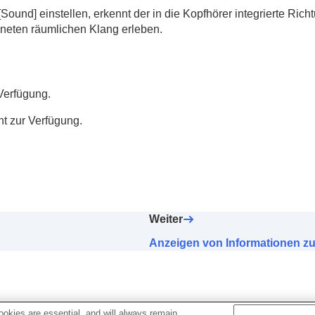
[
Sound
] einstellen, erkennt der in die Kopfhörer integrierte R
gneten räumlichen Klang erleben.
Verfügung.
t zur Verfügung.
Weiter
Anzeigen von Informationen zu
okies are essential, and will always remain