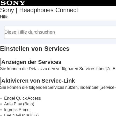
Sony | Headphones Connect
Hilfe
Anfang
Erste Schritte
Hinweise zur Bedienung
Hinweis zum Dashboard von „
Sony | Hea
Auf der Registerkarte [Status] angezeigte
Einstellen von Services
Auf der Registerkarte [Sound] angezeigte
Anzeigen der Services
Auf der Registerkarte [System] angezeigt
Auf der Registerkarte [Services] angezeig
Sie können die Details zu den verfügbaren Services über [
Zu Ei
Einstellen von Services
Aktivieren von Service-Link
Anzeigen von Informationen zur Verwendu
Sie können die folgenden Services nutzen, indem Sie [
Service-
Einrichten eines Widgets auf dem Smart
Wichtige Informationen
Endel Quick Access
Auto Play (Beta)
Fehlerbehebung
Ingress Prime
Zugänglichkeit
Eye Navi
(nur iOS)