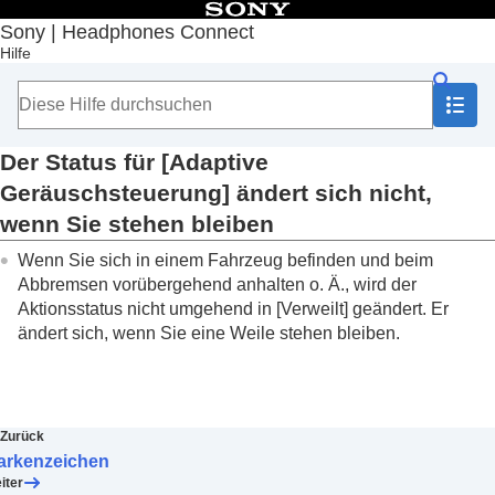
Inhaltsverzeichnis
Sony | Headphones Connect
Hilfe
Anfang
Erste Schritte
Hinweise zur Bedienung
Wichtige Informationen
Fehlerbehebung
Der Status für [
Adaptive
Der Status für [
Adaptive Geräuschsteuerung
]
Geräuschsteuerung
] ändert sich nicht,
ändert sich nicht, wenn Sie stehen bleiben
wenn Sie stehen bleiben
Der häufig besuchte Ort wird in [
Adaptive
Geräuschsteuerung
] nicht richtig erkannt
Wenn Sie sich in einem Fahrzeug befinden und beim
Was tun, wenn der Gerätename in „
Sony |
Abbremsen vorübergehend anhalten o. Ä., wird der
Headphones Connect
“ nicht angezeigt wird?
Aktionsstatus nicht umgehend in [
Verweilt
] geändert. Er
Konfiguration von
360 Reality Audio
nicht möglich
ändert sich, wenn Sie eine Weile stehen bleiben.
Herstellen einer
LE Audio
-Verbindung nicht
möglich
Was tun, wenn die Sprachführung nicht zu hören
ist?
Zurück
Zugänglichkeit
arkenzeichen
iter