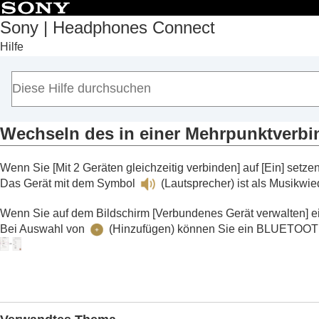
Sony | Headphones Connect
Hilfe
Anfang
Erste Schritte
Hinweise zur Bedienung
Hinweis zum Dashboard von „
Sony | Hea
Auf der Registerkarte [Status] angezeigte
Wechseln des in einer Mehrpunktverbi
Erkennen von Aktionen oder Orten un
Wenn Sie [
Mit 2 Geräten gleichzeitig verbinden
] auf [
Ein
] setzen
Geräuschsteuerung
)
Das Gerät mit dem Symbol
(Lautsprecher) ist als Musikwie
Wechseln des in einer Mehrpunktv
Wechseln des in einer Mehrpunktver
Wenn Sie auf dem Bildschirm [
Verbundenes Gerät verwalten
] 
Steuern des wiedergegebenen Song
Bei Auswahl von
(Hinzufügen) können Sie ein
BLUETOO
Anzeigen des derzeitigen Schalldruc
Auf der Registerkarte [Sound] angezeigte
Auf der Registerkarte [System] angezeigt
Auf der Registerkarte [Services] angezeig