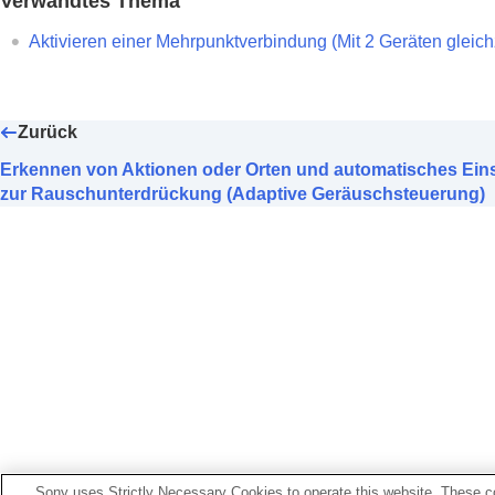
Verwandtes Thema
Anzeigen von Informationen zur Verwendu
Einrichten eines Widgets auf dem Smart
Aktivieren einer Mehrpunktverbindung (
Mit 2 Geräten gleich
Wichtige Informationen
Fehlerbehebung
Zurück
Zugänglichkeit
Erkennen von Aktionen oder Orten und automatisches Eins
zur Rauschunterdrückung (Adaptive Geräuschsteuerung)
Sony uses Strictly Necessary Cookies to operate this website. These co