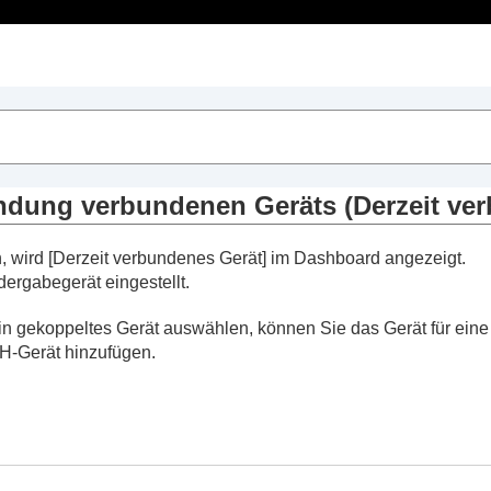
Inhaltsverzeichnis
dphones Connect
“
 Funktionen
ndung verbundenen Geräts (
Derzeit ve
d automatisches Einstellen der Funktion zur Rauschunt
, wird [
Derzeit verbundenes Gerät
] im Dashboard angezeigt.
dergabegerät eingestellt.
erbindung verbundenen Geräts (
Derzeit verbundene
bindung verbundenen Musikwiedergabegeräts
ein gekoppeltes Gerät auswählen, können Sie das Gerät für ei
s
TH
-Gerät hinzufügen.
ks
 Funktionen
e Funktionen
te Funktionen