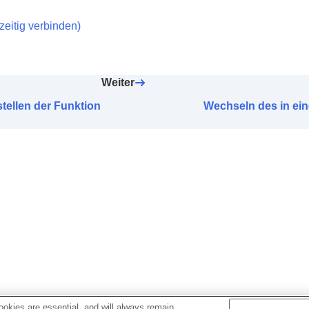
ng der Kopfhörer (
Aktivität
)
phone
zeitig verbinden
)
Weiter
tellen der Funktion
Wechseln des in ei
okies are essential, and will always remain