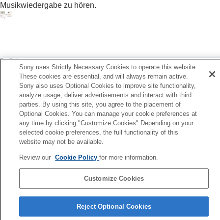
(
Rauschunterdr.-Optimierer
)
Musikwiedergabe zu hören.
Steuern der Klangposition
Einstellen des Raumklangeffekts (
Surround
(VPT)
)
Einstellen der Klangqualität mit dem Equalizer
(
Equalizer
)
Zurück
Einstellen des bevorzugten Equalizers
Sony uses Strictly Necessary Cookies to operate this website.
erwenden von Schnellsoundeinstellungen
(
Finden Sie Ihren Equalizer
)
These cookies are essential, and will always remain active.
iter
Einstellen des Basspegels (
CLEAR BASS
)
Sony also uses Optional Cookies to improve site functionality,
ühren von Gesprächen beim Tragen der Kopfhörer (Speak-T
analyze usage, deliver advertisements and interact with third
Einstellen der Funktion zur
Cha
parties. By using this site, you agree to the placement of
Rauschunterdrückung
Optional Cookies. You can manage your cookie preferences at
Ändern der Konfiguration von
360 Reality
any time by clicking "Customize Cookies" Depending on your
Audio
selected cookie preferences, the full functionality of this
Optimieren des räumlichen Klangs durch
website may not be available.
Kombinieren mit Android Head-Tracking
(
Räuml. Klang und Head-Tracking
)
Review our
Cookie Policy
for more information.
Ändern der Prioritätseinstellung für die
BLUETOOTH
-Verbindung (
Klangqualität-
Customize Cookies
Modus
)
Sprachenauswahlseite
Ändern der Prioritätseinstellung für die
Reject Optional Cookies
BLUETOOTH
-Verbindung (
Bluetooth-
4-730-254-46(1)
Verbindungsqualität
)