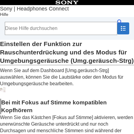
Inhaltsverzeichnis
Sony | Headphones Connect
Hilfe
Anfang
Erste Schritte
Hinweise zur Bedienung
Hinweis zum Dashboard von „
Sony | Headphones
Connect
“
Einstellen der Funktion zur
Auf der Registerkarte [Status] angezeigte
Rauschunterdrückung und des Modus für
Funktionen
Umgebungsgeräusche (
Umg.geräusch-Strg
)
Auf der Registerkarte [Sound] angezeigte
Funktionen
Wenn Sie auf dem Dashboard [
Umg.geräusch-Strg
]
Verwenden von Schnellsoundeinstellungen
auswählen, können Sie die Lautstärke oder den Modus für
Einstellen der Funktion zur
Umgebungsgeräusche bearbeiten.
Rauschunterdrückung und des Modus für
Umgebungsgeräusche (
Umg.geräusch-
Strg
)
Bei mit Fokus auf Stimme kompatiblen
Führen von Gesprächen beim Tragen der
Kopfhörern
Kopfhörer (
Speak-To-Chat
)
Optimieren der Funktionen zur
Wenn Sie das Kästchen [
Fokus auf Stimme
] aktivieren, werden
Rauschunterdrückung je nach
unerwünschte Geräusche unterdrückt und nur noch
Tragebedingungen und Luftdruck
Durchsagen und menschliche Stimmen sind während der