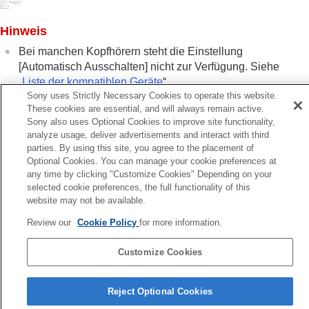
nach den Umgebungsgeräuschen (
Adaptive
Lautstärkeregelung
)
Hinweis
Ändern der Funktion der Taste oder des
Touchsensors
Bei manchen Kopfhörern steht die Einstellung
Wechseln der Tippfunktion
[
Automatisch Ausschalten
] nicht zur Verfügung. Siehe
Ändern der Einstellung für
Weitbereich-
„
Liste der kompatiblen Geräte
“.
Antippen
Sony uses Strictly Necessary Cookies to operate this website.
Einstellen des Touchsensor-Bedienfelds
These cookies are essential, and will always remain active.
Ändern der
[Umg.geräusch-Strg]-
Sony also uses Optional Cookies to improve site functionality,
Verwandtes Thema
Bedienungseinstellung
analyze usage, deliver advertisements and interact with third
Liste der kompatiblen Geräte
parties. By using this site, you agree to the placement of
Wechseln des Service, der
Quick Access
Optional Cookies. You can manage your cookie preferences at
zugewiesen wurde
any time by clicking "Customize Cookies" Depending on your
Ändern der Prioritätseinstellung (
LE Audio-
Zurück
selected cookie preferences, the full functionality of this
Verbindungsqualität
) für die
BLUETOOTH
-
estimmen der optimalen Größe der Ohrstöpsel-Aufsätze
website may not be available.
Verbindung (
LE Audio
)
iter
Aktivieren der Kopfhörersteuerung durch
Review our
Cookie Policy
for more information.
Pausieren der Musikwiedergabe bei Abnahme der Kopfhör
Kopfgesten wie Nicken und Kopfschütteln
(Pausiert bei Abnahme des Kopfhörer
(
Kopfgeste
)
Customize Cookies
Einstellen einer
LE Audio
-Verbindung für
Sprachenauswahlseite
Kopfhörer
Reject Optional Cookies
Bestimmen der optimalen Größe der
4-730-254-46(1)
Ohrstöpsel-Aufsätze