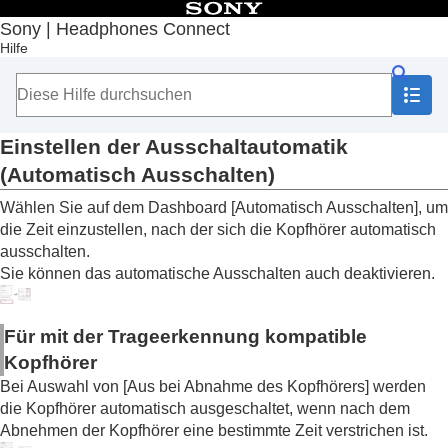
Inhaltsverzeichnis
Sony | Headphones Connect
Hilfe
Anfang
Erste Schritte
Hinweise zur Bedienung
Hinweis zum Dashboard von „
Sony | Headphones
Connect
“
Einstellen der Ausschaltautomatik
Auf der Registerkarte [Status] angezeigte
(
Automatisch Ausschalten
)
Funktionen
Auf der Registerkarte [Sound] angezeigte
Wählen Sie auf dem Dashboard [
Automatisch Ausschalten
], um
Funktionen
die Zeit einzustellen, nach der sich die Kopfhörer automatisch
Auf der Registerkarte [System] angezeigte
ausschalten.
Funktionen
Sie können das automatische Ausschalten auch deaktivieren.
Aktivieren einer Mehrpunktverbindung (
Mit 2
Geräten gleichzeitig verbinden
)
Ändern der Einstellung für den
Für mit der Trageerkennung kompatible
Sprachassistenten
Kopfhörer
Ein-/Ausschalten der Aktivierung von
Amazon
Bei Auswahl von [
Aus bei Abnahme des Kopfhörers
] werden
Alexa
mit der Stimme (
Den Sprachassistenten
die Kopfhörer automatisch ausgeschaltet, wenn nach dem
mit Ihrer Stimme aktivieren
)
Abnehmen der Kopfhörer eine bestimmte Zeit verstrichen ist.
Automatisches Einstellen der Lautstärke je