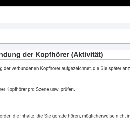
Inhaltsverzeichnis
dphones Connect
“
 Funktionen
ndung der Kopfhörer (
Aktivität
)
 Funktionen
ung der verbundenen Kopfhörer aufgezeichnet, die Sie später an
e Funktionen
te Funktionen
ndung der Kopfhörer (
Aktivität
)
rer Kopfhörer pro Szene usw. prüfen.
phone
rden die Inhalte, die Sie gerade hören, möglicherweise nicht 