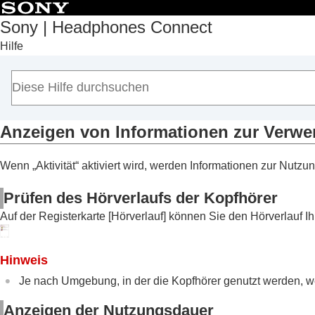
Sony | Headphones Connect
Hilfe
Anfang
Erste Schritte
Hinweise zur Bedienung
Hinweis zum Dashboard von „
Sony | Hea
Auf der Registerkarte [Status] angezeigte
Anzeigen von Informationen zur Verwe
Auf der Registerkarte [Sound] angezeigte
Wenn „Aktivität“ aktiviert wird, werden Informationen zur Nutz
Auf der Registerkarte [System] angezeigt
Auf der Registerkarte [Services] angezeig
Prüfen des Hörverlaufs der Kopfhörer
Anzeigen von Informationen zur Verwe
Auf der Registerkarte [
Hörverlauf
] können Sie den Hörverlauf Ih
Einrichten eines Widgets auf dem Smart
Wichtige Informationen
Hinweis
Fehlerbehebung
Je nach Umgebung, in der die Kopfhörer genutzt werden, we
Zugänglichkeit
Anzeigen der Nutzungsdauer