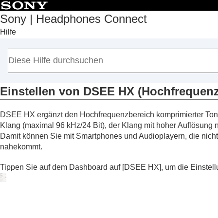
Sony | Headphones Connect
Hilfe
Anfang
Erste Schritte
Hinweise zur Bedienung
Hinweis zum Dashboard von „
Sony | Hea
Auf der Registerkarte [Status] angezeigte
Einstellen von
DSEE HX
(Hochfrequen
Auf der Registerkarte [Sound] angezeigte
DSEE HX
ergänzt den Hochfrequenzbereich komprimierter Ton
Verwenden von Schnellsoundeinstell
Klang (maximal 96 kHz/24 Bit), der Klang mit hoher Auflösung
Einstellen der Funktion zur Rausch
Damit können Sie mit Smartphones und Audioplayern, die nicht
Führen von Gesprächen beim Tragen 
nahekommt.
Optimieren der Funktionen zur Rausc
Tippen Sie auf dem Dashboard auf [
DSEE HX
], um die Einstel
Optimierer
)
Steuern der Klangposition
Einstellen des Raumklangeffekts (
Sur
Einstellen der Klangqualität mit dem E