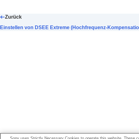
Einstellen des bevorzugten Equalizers
Einstellen des Basspegels (
CLEAR 
Zurück
Einstellen der Funktion zur Rauschu
Ändern der Konfiguration von
360 Rea
Einstellen von DSEE Extreme (Hochfrequenz-Kompensatio
Optimieren des räumlichen Klangs du
Tracking
)
Ändern der Prioritätseinstellung für d
Ändern der Prioritätseinstellung für d
Einstellen von
DSEE Extreme
(Hochf
Einstellen von
DSEE HX
(Hochfreq
Einstellen von
DSEE
(Hochfrequenz-
Optimieren des räumlichen Klangs du
Auf der Registerkarte [System] angezeigt
Auf der Registerkarte [Services] angezeig
Anzeigen von Informationen zur Verwendu
Einrichten eines Widgets auf dem Smart
Sony uses Strictly Necessary Cookies to operate this website. These co