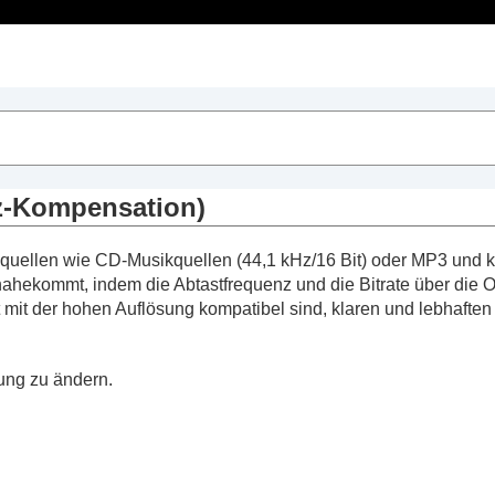
Inhaltsverzeichnis
dphones Connect
“
 Funktionen
z-Kompensation)
 Funktionen
quellen wie CD-Musikquellen (44,1 kHz/16 Bit) oder
MP3
und k
ungen
 nahekommt, indem die Abtastfrequenz und die Bitrate über die
unterdrückung und des Modus für Umgebungsgeräusche (
 mit der hohen Auflösung kompatibel sind, klaren und lebhafte
der Kopfhörer (
Speak-To-Chat
)
hunterdrückung je nach Tragebedingungen und Luftdruc
lung zu ändern.
round (VPT)
)
qualizer (
Equalizer
)