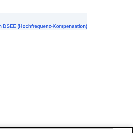
on DSEE (Hochfrequenz-Kompensation)
ang und Head-
tät
)
rung
)