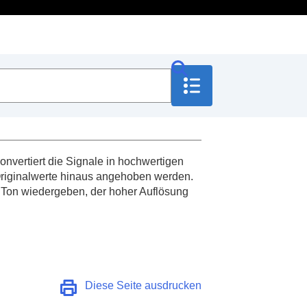
onvertiert die Signale in hochwertigen
 Originalwerte hinaus angehoben werden.
Umg.geräusch-Strg
)
n Ton wiedergeben, der hoher Auflösung
k (
Rauschunterdr.-
Diese Seite ausdrucken