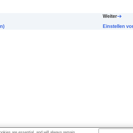
 (
Finden Sie Ihren Equalizer
)
BASS
)
Weiter
nterdrückung
lity Audio
n)
Einstellen v
rch Kombinieren mit Android Head-Tracking (
Räuml. Kl
ie
BLUETOOTH
-Verbindung (
Klangqualität-Modus
)
ie
BLUETOOTH
-Verbindung (
Bluetooth-Verbindungsquali
requenz-Kompensation)
uenz-Kompensation)
Kompensation)
rch Messen des Tragewinkels (
Räumliche Klangoptimie
e Funktionen
te Funktionen
ng der Kopfhörer (
Aktivität
)
phone
okies are essential, and will always remain