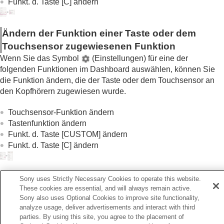
Funkt. d. Taste [C] ändern
nach den Umgebungsgeräuschen (
Adaptive
Lautstärkeregelung
)
Ändern der Funktion der Taste oder des
Ändern der Funktion einer Taste oder dem
Touchsensors
Wechseln der Tippfunktion
Touchsensor zugewiesenen Funktion
Ändern der Einstellung für
Weitbereich-
Wenn Sie das Symbol
(Einstellungen) für eine der
Antippen
folgenden Funktionen im Dashboard auswählen, können Sie
Einstellen des Touchsensor-Bedienfelds
die Funktion ändern, die der Taste oder dem Touchsensor an
Ändern der
[Umg.geräusch-Strg]-
den Kopfhörern zugewiesen wurde.
Bedienungseinstellung
Wechseln des Service, der
Quick Access
Touchsensor-Funktion ändern
zugewiesen wurde
Tastenfunktion ändern
Ändern der Prioritätseinstellung (
LE Audio-
Funkt. d. Taste [CUSTOM] ändern
Verbindungsqualität
) für die
BLUETOOTH
-
Funkt. d. Taste [C] ändern
Verbindung (
LE Audio
)
Aktivieren der Kopfhörersteuerung durch
Kopfgesten wie Nicken und Kopfschütteln
Tipp
Sony uses Strictly Necessary Cookies to operate this website.
(
Kopfgeste
)
These cookies are essential, and will always remain active.
Der Tastenname variiert je nach den Kopfhörern.
Einstellen einer
LE Audio
-Verbindung für
Sony also uses Optional Cookies to improve site functionality,
Kopfhörer
analyze usage, deliver advertisements and interact with third
Bestimmen der optimalen Größe der
parties. By using this site, you agree to the placement of
Ohrstöpsel-Aufsätze