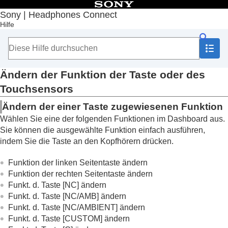
Inhaltsverzeichnis
Sony | Headphones Connect
Hilfe
Anfang
Erste Schritte
Hinweise zur Bedienung
Hinweis zum Dashboard von „
Sony | Headphones
Connect
“
Ändern der Funktion der Taste oder des
Auf der Registerkarte [Status] angezeigte
Touchsensors
Funktionen
Auf der Registerkarte [Sound] angezeigte
Ändern der einer Taste zugewiesenen Funktion
Funktionen
Wählen Sie eine der folgenden Funktionen im Dashboard aus.
Auf der Registerkarte [System] angezeigte
Sie können die ausgewählte Funktion einfach ausführen,
Funktionen
indem Sie die Taste an den Kopfhörern drücken.
Aktivieren einer Mehrpunktverbindung (
Mit 2
Geräten gleichzeitig verbinden
)
Funktion der linken Seitentaste ändern
Ändern der Einstellung für den
Funktion der rechten Seitentaste ändern
Sprachassistenten
Funkt. d. Taste [NC] ändern
Ein-/Ausschalten der Aktivierung von
Amazon
Funkt. d. Taste [NC/AMB] ändern
Alexa
mit der Stimme (
Den Sprachassistenten
Funkt. d. Taste [NC/AMBIENT] ändern
mit Ihrer Stimme aktivieren
)
Funkt. d. Taste [CUSTOM] ändern
Automatisches Einstellen der Lautstärke je