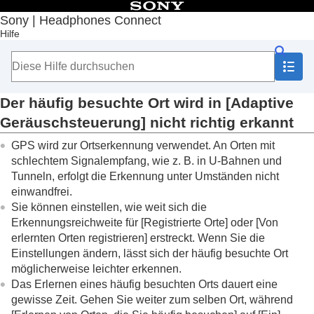
Inhaltsverzeichnis
Sony | Headphones Connect
Hilfe
Anfang
Erste Schritte
Hinweise zur Bedienung
Wichtige Informationen
Fehlerbehebung
Der häufig besuchte Ort wird in [
Adaptive
Der Status für [
Adaptive Geräuschsteuerung
]
Geräuschsteuerung
] nicht richtig erkannt
ändert sich nicht, wenn Sie stehen bleiben
Der häufig besuchte Ort wird in [
Adaptive
GPS wird zur Ortserkennung verwendet. An Orten mit
Geräuschsteuerung
] nicht richtig erkannt
schlechtem Signalempfang, wie z. B. in U-Bahnen und
Was tun, wenn der Gerätename in „
Sony |
Tunneln, erfolgt die Erkennung unter Umständen nicht
Headphones Connect
“ nicht angezeigt wird?
einwandfrei.
Konfiguration von
360 Reality Audio
nicht möglich
Sie können einstellen, wie weit sich die
Herstellen einer
LE Audio
-Verbindung nicht
Erkennungsreichweite für [
Registrierte Orte
] oder [
Von
möglich
erlernten Orten registrieren
] erstreckt. Wenn Sie die
Was tun, wenn die Sprachführung nicht zu hören
Einstellungen ändern, lässt sich der häufig besuchte Ort
ist?
möglicherweise leichter erkennen.
Zugänglichkeit
Das Erlernen eines häufig besuchten Orts dauert eine
gewisse Zeit. Gehen Sie weiter zum selben Ort, während