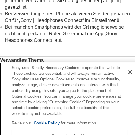
[
Erlernen von Orten, die Sie häufig besuchen
] auf [
Ein
]
gesetzt ist.
Bei Verwendung eines
iPhone
aktivieren Sie den genauen
Ort für „
Sony | Headphones Connect
“ im Einstellmenü.
Bei manchen Smartphones wird der Ort möglicherweise
nicht richtig erkannt. Rufen Sie einmal die App „
Sony |
Headphones Connect
“ auf.
Verwandtes Thema
Sony uses Strictly Necessary Cookies to operate this website.
Erkennen von Aktionen oder Orten und automatisches
These cookies are essential, and will always remain active.
Einstellen der Funktion zur Rauschunterdrückung (
Adaptive
Sony also uses Optional Cookies to improve site functionality,
Geräuschsteuerung
)
analyze usage, deliver advertisements and interact with third
parties. By using this site, you agree to the placement of
Optional Cookies. You can manage your cookie preferences at
Zurück
any time by clicking "Customize Cookies" Depending on your
r Status für [Adaptive Geräuschsteuerung] ändert sich nich
selected cookie preferences, the full functionality of this
enn Sie stehen bleiben
website may not be available.
iter
Was tun, wenn der Gerätename in „Sony | Headphon
Review our
Cookie Policy
for more information.
Connect“ nicht angezeigt wi