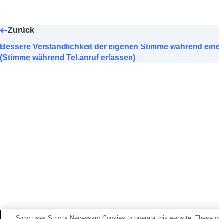
Ändern der Einstellung für
Weitbereic
Einstellen des Touchsensor-Bedienfe
Ändern der
[Umg.geräusch-Strg]-Bed
Zurück
Wechseln des Service, der
Quick Acc
Bessere Verständlichkeit der eigenen Stimme während eine
Ändern der Prioritätseinstellung (
LE A
(Stimme während Tel.anruf erfassen)
Aktivieren der Kopfhörersteuerung du
Einstellen einer
LE Audio
-Verbindung 
Bestimmen der optimalen Größe der 
Einstellen der Ausschaltautomatik (
Au
Pausieren der Musikwiedergabe bei 
Einstellungen zum Energiesparen (
ST
Einstellen der Vibration bei eingehe
Bessere Verständlichkeit der eigenen
Einstellen von Benachrichtigung 
Konfigurieren der Softwaredownload-
Initialisieren der Einstellungen
Sony uses Strictly Necessary Cookies to operate this website. These co