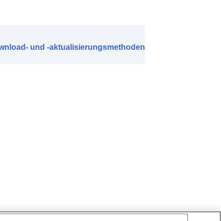
ownload- und -aktualisierungsmethoden
ung (
LE Audio
)
e
)
hörers
)
anruf erfassen
)