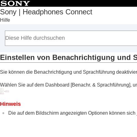
Sony | Headphones Connect
Hilfe
Anfang
Erste Schritte
Hinweise zur Bedienung
Hinweis zum Dashboard von „
Sony | Hea
Auf der Registerkarte [Status] angezeigte
Einstellen von Benachrichtigung und 
Auf der Registerkarte [Sound] angezeigte
Sie können die Benachrichtigung und Sprachführung deaktivie
Auf der Registerkarte [System] angezeigt
Aktivieren einer Mehrpunktverbindung
Wählen Sie auf dem Dashboard [
Benachr. & Sprachführung
], 
Ändern der Einstellung für den Sprac
Ein-/Ausschalten der Aktivierung von
Hinweis
aktivieren
)
Die auf dem Bildschirm angezeigten Optionen können sich
Automatisches Einstellen der Lauts
Ändern der Funktion der Taste oder 
Wechseln der Tippfunktion