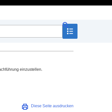
achführung einzustellen.
it Ihrer Stimme
tärkeregelung
)
Diese Seite ausdrucken