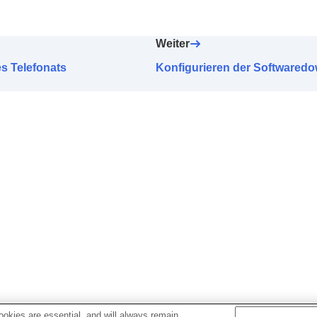
h-Antippen
lds
ienungseinstellung
Weiter
ess
zugewiesen wurde
s Telefonats
Konfigurieren der Softwared
udio-Verbindungsqualität
) für die
BLUETOOTH
-Verbind
rch Kopfgesten wie Nicken und Kopfschütteln (
Kopfgest
für Kopfhörer
Ohrstöpsel-Aufsätze
tomatisch Ausschalten
)
Abnahme der Kopfhörer (
Pausiert bei Abnahme des Kopf
BY mit Energiespar.
)
ndem Anruf
 Stimme während eines Telefonats (
Stimme während Tel.
und Sprachführung
 und -aktualisierungsmethoden
okies are essential, and will always remain