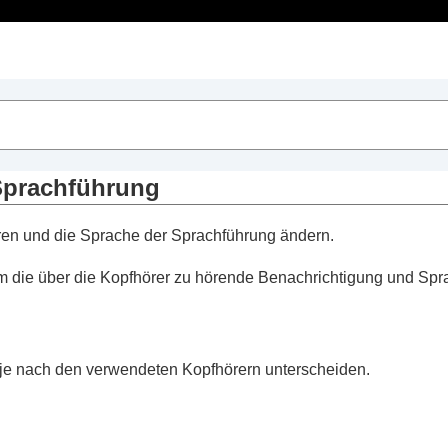
Inhaltsverzeichnis
dphones Connect
“
 Funktionen
Sprachführung
 Funktionen
ren und die Sprache der Sprachführung ändern.
e Funktionen
 (
Mit 2 Geräten gleichzeitig verbinden
)
um die über die Kopfhörer zu hörende Benachrichtigung und Spr
hassistenten
Amazon Alexa
mit der Stimme (
Den Sprachassistenten m
 je nach den verwendeten Kopfhörern unterscheiden.
tärke je nach den Umgebungsgeräuschen (
Adaptive Lauts
des Touchsensors