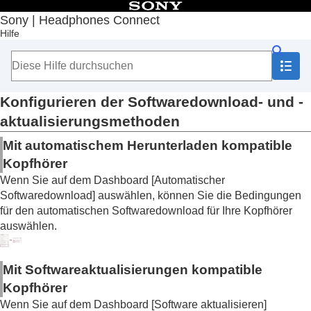
Inhaltsverzeichnis
Sony | Headphones Connect
Hilfe
Anfang
Erste Schritte
Hinweise zur Bedienung
Hinweis zum Dashboard von „
Sony | Headphones
Connect
“
Konfigurieren der Softwaredownload- und -
Auf der Registerkarte [Status] angezeigte
aktualisierungsmethoden
Funktionen
Auf der Registerkarte [Sound] angezeigte
Mit automatischem Herunterladen kompatible
Funktionen
Kopfhörer
Auf der Registerkarte [System] angezeigte
Wenn Sie auf dem Dashboard [
Automatischer
Funktionen
Softwaredownload
] auswählen, können Sie die Bedingungen
Aktivieren einer Mehrpunktverbindung (
Mit 2
für den automatischen Softwaredownload für Ihre Kopfhörer
Geräten gleichzeitig verbinden
)
auswählen.
Ändern der Einstellung für den
Sprachassistenten
Ein-/Ausschalten der Aktivierung von
Amazon
Mit Softwareaktualisierungen kompatible
Alexa
mit der Stimme (
Den Sprachassistenten
mit Ihrer Stimme aktivieren
)
Kopfhörer
Automatisches Einstellen der Lautstärke je
Wenn Sie auf dem Dashboard [
Software aktualisieren
]