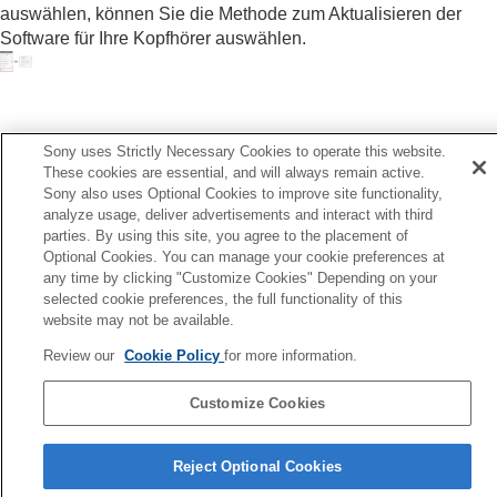
nach den Umgebungsgeräuschen (
Adaptive
auswählen, können Sie die Methode zum Aktualisieren der
Lautstärkeregelung
)
Software für Ihre Kopfhörer auswählen.
Ändern der Funktion der Taste oder des
Touchsensors
Wechseln der Tippfunktion
Ändern der Einstellung für
Weitbereich-
Antippen
Sony uses Strictly Necessary Cookies to operate this website.
Zurück
Einstellen des Touchsensor-Bedienfelds
These cookies are essential, and will always remain active.
instellen von Benachrichtigung und Sprachführung
Ändern der
[Umg.geräusch-Strg]-
Sony also uses Optional Cookies to improve site functionality,
Weiter
analyze usage, deliver advertisements and interact with third
Bedienungseinstellung
Initialisieren der Einstellun
parties. By using this site, you agree to the placement of
Wechseln des Service, der
Quick Access
Optional Cookies. You can manage your cookie preferences at
zugewiesen wurde
any time by clicking "Customize Cookies" Depending on your
Ändern der Prioritätseinstellung (
LE Audio-
selected cookie preferences, the full functionality of this
Verbindungsqualität
) für die
BLUETOOTH
-
website may not be available.
Verbindung (
LE Audio
)
Aktivieren der Kopfhörersteuerung durch
Review our
Cookie Policy
for more information.
Kopfgesten wie Nicken und Kopfschütteln
(
Kopfgeste
)
Customize Cookies
Einstellen einer
LE Audio
-Verbindung für
Sprachenauswahlseite
Kopfhörer
Reject Optional Cookies
Bestimmen der optimalen Größe der
4-730-254-46(1)
Ohrstöpsel-Aufsätze