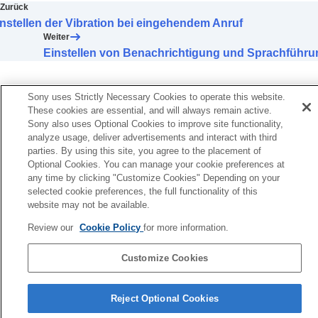
nach den Umgebungsgeräuschen (
Adaptive
Zurück
Lautstärkeregelung
)
nstellen der Vibration bei eingehendem Anruf
Ändern der Funktion der Taste oder des
Weiter
Touchsensors
Einstellen von Benachrichtigung und Sprachführu
Wechseln der Tippfunktion
Ändern der Einstellung für
Weitbereich-
Antippen
Sony uses Strictly Necessary Cookies to operate this website.
Einstellen des Touchsensor-Bedienfelds
These cookies are essential, and will always remain active.
Ändern der
[Umg.geräusch-Strg]-
Sony also uses Optional Cookies to improve site functionality,
analyze usage, deliver advertisements and interact with third
Bedienungseinstellung
parties. By using this site, you agree to the placement of
Wechseln des Service, der
Quick Access
Optional Cookies. You can manage your cookie preferences at
zugewiesen wurde
any time by clicking "Customize Cookies" Depending on your
Ändern der Prioritätseinstellung (
LE Audio-
selected cookie preferences, the full functionality of this
Verbindungsqualität
) für die
BLUETOOTH
-
website may not be available.
Verbindung (
LE Audio
)
Aktivieren der Kopfhörersteuerung durch
Review our
Cookie Policy
for more information.
Kopfgesten wie Nicken und Kopfschütteln
(
Kopfgeste
)
Customize Cookies
Einstellen einer
LE Audio
-Verbindung für
Sprachenauswahlseite
Kopfhörer
Reject Optional Cookies
Bestimmen der optimalen Größe der
4-730-254-46(1)
Ohrstöpsel-Aufsätze