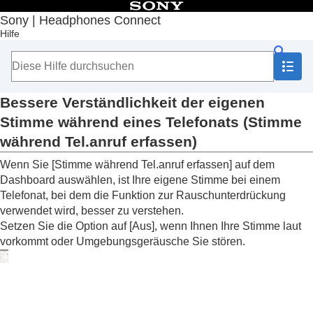
Inhaltsverzeichnis
Sony | Headphones Connect
Hilfe
Anfang
Erste Schritte
Hinweise zur Bedienung
Hinweis zum Dashboard von „
Sony | Headphones
Connect
“
Bessere Verständlichkeit der eigenen
Auf der Registerkarte [Status] angezeigte
Stimme während eines Telefonats (
Stimme
Funktionen
während Tel.anruf erfassen
)
Auf der Registerkarte [Sound] angezeigte
Funktionen
Wenn Sie [
Stimme während Tel.anruf erfassen
] auf dem
Auf der Registerkarte [System] angezeigte
Dashboard auswählen, ist Ihre eigene Stimme bei einem
Funktionen
Telefonat, bei dem die Funktion zur Rauschunterdrückung
Aktivieren einer Mehrpunktverbindung (
Mit 2
verwendet wird, besser zu verstehen.
Geräten gleichzeitig verbinden
)
Setzen Sie die Option auf [
Aus
], wenn Ihnen Ihre Stimme laut
Ändern der Einstellung für den
vorkommt oder Umgebungsgeräusche Sie stören.
Sprachassistenten
Ein-/Ausschalten der Aktivierung von
Amazon
Alexa
mit der Stimme (
Den Sprachassistenten
mit Ihrer Stimme aktivieren
)
Automatisches Einstellen der Lautstärke je