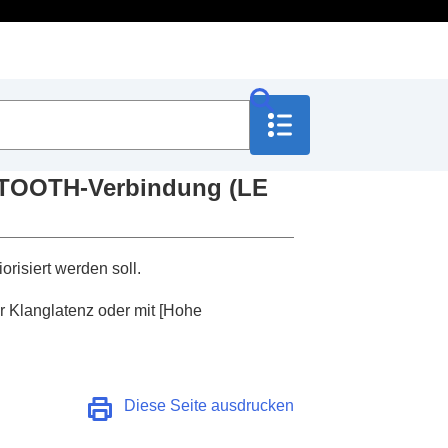
TOOTH
-Verbindung (
LE
orisiert werden soll.
r Klanglatenz oder mit [
Hohe
it Ihrer Stimme
tärkeregelung
)
Diese Seite ausdrucken