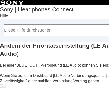
Sony | Headphones Connect
Hilfe
Anfang
Erste Schritte
Hinweise zur Bedienung
Hinweis zum Dashboard von „
Sony | Hea
Auf der Registerkarte [Status] angezeigte
Ändern der Prioritätseinstellung (
LE Au
Auf der Registerkarte [Sound] angezeigte
Audio
)
Auf der Registerkarte [System] angezeigt
Aktivieren einer Mehrpunktverbindung
Bei einer
BLUETOOTH
-Verbindung (
LE Audio
) können Sie eins
Ändern der Einstellung für den Sprac
Wenn Sie auf dem Dashboard [
LE Audio-Verbindungsqualität
]
Ein-/Ausschalten der Aktivierung von
Zuverlässigkeit
] einer stabilen Verbindung Vorrang geben.
aktivieren
)
Automatisches Einstellen der Lauts
Ändern der Funktion der Taste oder 
Wechseln der Tippfunktion