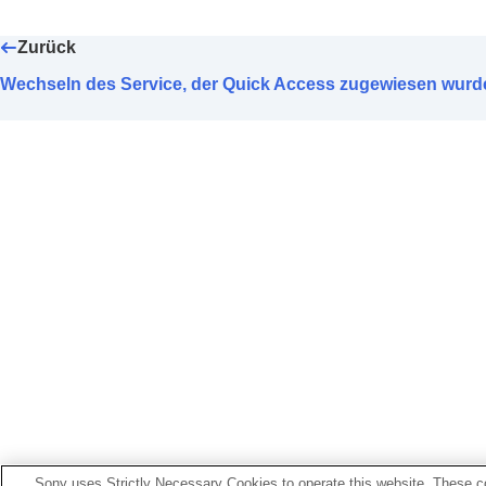
Ändern der Einstellung für
Weitbereic
Einstellen des Touchsensor-Bedienfe
Zurück
Ändern der
[Umg.geräusch-Strg]-Bed
Wechseln des Service, der Quick Access zugewiesen wurd
Wechseln des Service, der
Quick Acc
Ändern der Prioritätseinstellung (
L
Audio
)
Aktivieren der Kopfhörersteuerung du
Einstellen einer
LE Audio
-Verbindung 
Bestimmen der optimalen Größe der 
Einstellen der Ausschaltautomatik (
Au
Pausieren der Musikwiedergabe bei 
Einstellungen zum Energiesparen (
ST
Einstellen der Vibration bei eingehe
Bessere Verständlichkeit der eigenen
Einstellen von Benachrichtigung und
Konfigurieren der Softwaredownload-
Initialisieren der Einstellungen
Sony uses Strictly Necessary Cookies to operate this website. These co