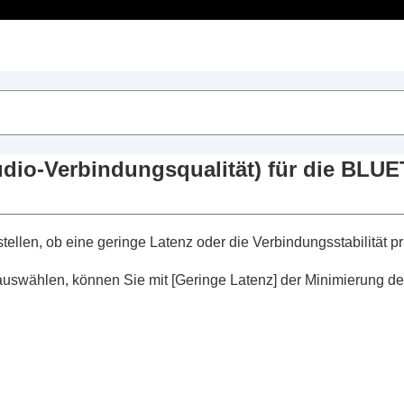
Inhaltsverzeichnis
dphones Connect
“
 Funktionen
dio-Verbindungsqualität
) für die
BLUE
 Funktionen
e Funktionen
 (
Mit 2 Geräten gleichzeitig verbinden
)
tellen, ob eine geringe Latenz oder die Verbindungsstabilität pri
hassistenten
 auswählen, können Sie mit [
Geringe Latenz
] der Minimierung de
Amazon Alexa
mit der Stimme (
Den Sprachassistenten m
tärke je nach den Umgebungsgeräuschen (
Adaptive Lauts
des Touchsensors