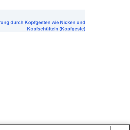
erung durch Kopfgesten wie Nicken und
Kopfschütteln (Kopfgeste)
erbindung (
LE
e
)
hörers
)
anruf erfassen
)