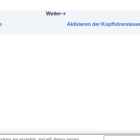
h-Antippen
lds
Weiter
ienungseinstellung
e
Aktivieren der Kopfhörersteu
ess
zugewiesen wurde
E Audio-Verbindungsqualität
) für die
BLUETOOTH
-V
rch Kopfgesten wie Nicken und Kopfschütteln (
Kopfgest
für Kopfhörer
Ohrstöpsel-Aufsätze
tomatisch Ausschalten
)
Abnahme der Kopfhörer (
Pausiert bei Abnahme des Kopf
BY mit Energiespar.
)
ndem Anruf
 Stimme während eines Telefonats (
Stimme während Tel.
 Sprachführung
 und -aktualisierungsmethoden
okies are essential, and will always remain