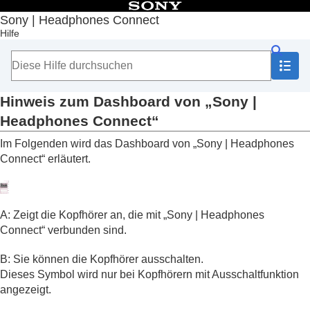
Inhaltsverzeichnis
Sony | Headphones Connect
Hilfe
Anfang
Erste Schritte
Hinweise zur Bedienung
Hinweis zum Dashboard von „
Sony |
Headphones Connect
“
Hinweis zum Dashboard von „
Sony |
Auf der Registerkarte [Status] angezeigte
Headphones Connect
“
Funktionen
Auf der Registerkarte [Sound] angezeigte
Im Folgenden wird das Dashboard von „
Sony | Headphones
Funktionen
Connect
“ erläutert.
Auf der Registerkarte [System] angezeigte
Funktionen
Auf der Registerkarte [Services] angezeigte
Funktionen
A: Zeigt die Kopfhörer an, die mit „
Sony | Headphones
Anzeigen von Informationen zur Verwendung der
Connect
“ verbunden sind.
Kopfhörer (
Aktivität
)
Einrichten eines Widgets auf dem Smartphone
B: Sie können die Kopfhörer ausschalten.
Wichtige Informationen
Dieses Symbol wird nur bei Kopfhörern mit Ausschaltfunktion
Fehlerbehebung
angezeigt.
Zugänglichkeit