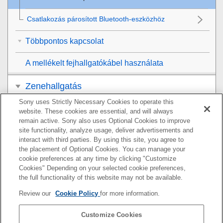
Csatlakozás párosított
Bluetooth
-eszközhöz
Többpontos kapcsolat
A mellékelt fejhallgatókábel használata
Zenehallgatás
Sony uses Strictly Necessary Cookies to operate this
Telefonhívások
website. These cookies are essential, and will always
remain active. Sony also uses Optional Cookies to improve
A hangos segéd funkció használata
site functionality, analyze usage, deliver advertisements and
interact with third parties. By using this site, you agree to
the placement of Optional Cookies. You can manage your
Az alkalmazások használata
cookie preferences at any time by clicking "Customize
Cookies" Depending on your selected cookie preferences,
Mit tehet a partnerek szolgáltatásaival
the full functionality of this website may not be available.
Review our
Cookie Policy
for more information.
Fontos információ
Customize Cookies
Hibaelhárítás