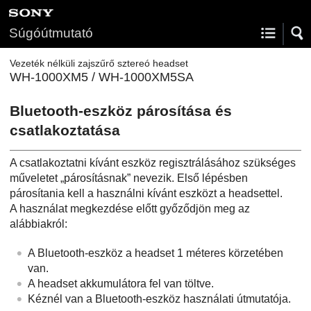
Súgóútmutató
Vezeték nélküli zajszűrő sztereó headset
WH-1000XM5 / WH-1000XM5SA
Bluetooth
-eszköz párosítása és
csatlakoztatása
A csatlakoztatni kívánt eszköz regisztrálásához szükséges
műveletet „párosításnak” nevezik. Első lépésben
párosítania kell a használni kívánt eszközt a headsettel.
A használat megkezdése előtt győződjön meg az
alábbiakról:
A
Bluetooth
-eszköz a headset 1 méteres körzetében
van.
A headset akkumulátora fel van töltve.
Kéznél van a
Bluetooth
-eszköz használati útmutatója.