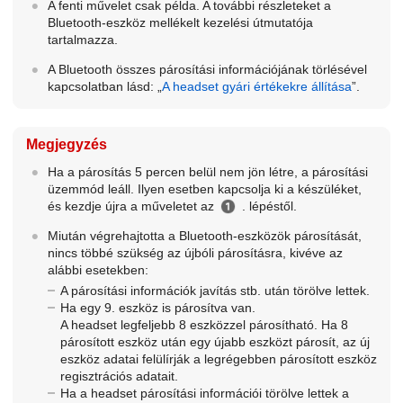
A fenti művelet csak példa. A további részleteket a
Bluetooth
-eszköz mellékelt kezelési útmutatója
tartalmazza.
A
Bluetooth
összes párosítási információjának törlésével
kapcsolatban lásd: „
A headset gyári értékekre állítása
”.
Megjegyzés
Ha a párosítás 5 percen belül nem jön létre, a párosítási
üzemmód leáll. Ilyen esetben kapcsolja ki a készüléket,
és kezdje újra a műveletet az
. lépéstől.
Miután végrehajtotta a
Bluetooth
-eszközök párosítását,
nincs többé szükség az újbóli párosításra, kivéve az
alábbi esetekben:
A párosítási információk javítás stb. után törölve lettek.
Ha egy 9. eszköz is párosítva van.
A headset legfeljebb 8 eszközzel párosítható. Ha 8
párosított eszköz után egy újabb eszközt párosít, az új
eszköz adatai felülírják a legrégebben párosított eszköz
regisztrációs adatait.
Ha a headset párosítási információi törölve lettek a