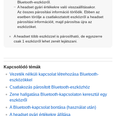
Bluetooth
-eszközről.
A headset gyári értékekre való visszaállításakor.
Az összes párosítási információ törlődik. Ebben az
esetben törölje a csatlakoztatott eszközről a headset
párosítási információit, majd párosítsa újra az
eszközöket.
A headset több eszközzel is párosítható, de egyszerre
csak 1 eszközről lehet zenét lejátszani.
Kapcsolódó témák
Vezeték nélküli kapcsolat létrehozása
Bluetooth
-
eszközökkel
Csatlakozás párosított
Bluetooth
-eszközhöz
Zene hallgatása
Bluetooth
-kapcsolaton keresztül egy
eszközről
A
Bluetooth
-kapcsolat bontása (használat után)
A headset gyári értékekre állítása