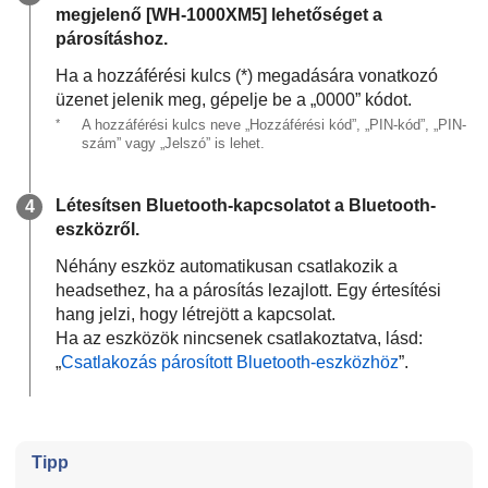
megjelenő [
WH-1000XM5
] lehetőséget a
párosításhoz.
Ha a hozzáférési kulcs (*) megadására vonatkozó
üzenet jelenik meg, gépelje be a „0000” kódot.
*
A hozzáférési kulcs neve „Hozzáférési kód”, „PIN-kód”, „PIN-
szám” vagy „Jelszó” is lehet.
Létesítsen
Bluetooth
-kapcsolatot a
Bluetooth
-
eszközről.
Néhány eszköz automatikusan csatlakozik a
headsethez, ha a párosítás lezajlott. Egy értesítési
hang jelzi, hogy létrejött a kapcsolat.
Ha az eszközök nincsenek csatlakoztatva, lásd:
„
Csatlakozás párosított
Bluetooth
-eszközhöz
”.
Tipp