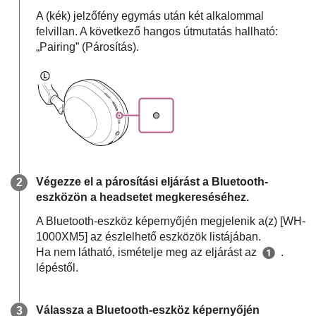
A (kék) jelzőfény egymás után két alkalommal
felvillan. A következő hangos útmutatás hallható:
„Pairing” (Párosítás)
.
Végezze el a párosítási eljárást a
Bluetooth
-
eszközön a headsetet megkereséséhez.
A
Bluetooth
-eszköz képernyőjén megjelenik a(z) [
WH-
1000XM5
] az észlelhető eszközök listájában.
Ha nem látható, ismételje meg az eljárást az
.
lépéstől.
Válassza a
Bluetooth
-eszköz képernyőjén