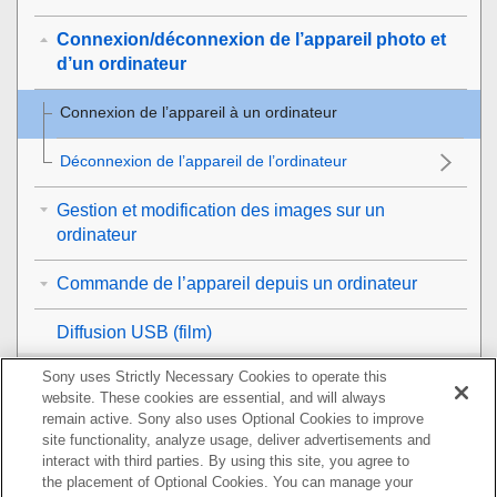
Connexion/déconnexion de l’appareil photo et
d’un ordinateur
Connexion de l’appareil à un ordinateur
Déconnexion de l’appareil de l’ordinateur
Gestion et modification des images sur un
ordinateur
Commande de l’appareil depuis un ordinateur
Diffusion USB
(film)
Sony uses Strictly Necessary Cookies to operate this
Utilisation du service de cloud
website. These cookies are essential, and will always
remain active. Sony also uses Optional Cookies to improve
Annexe
site functionality, analyze usage, deliver advertisements and
interact with third parties. By using this site, you agree to
Si vous avez des problèmes
the placement of Optional Cookies. You can manage your