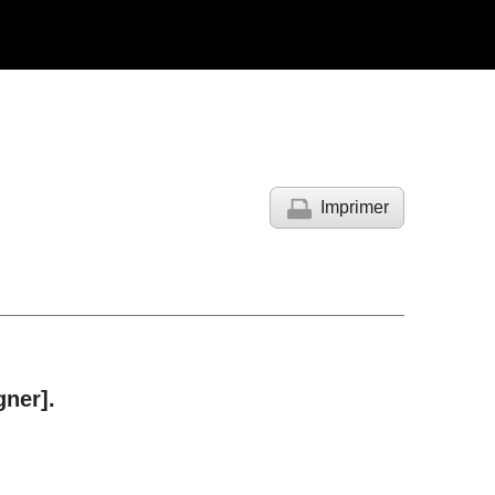
Imprimer
gner]
.