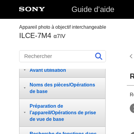
Guide d’aide
Appareil photo à objectif interchangeable
ILCE-7M4
α7IV
Comment utiliser le « Guide
d’aide »
Avant utilisation
R
Noms des pièces/Opérations
de base
R
Préparation de
l’appareil/Opérations de prise
de vue de base
Recherche de fonctions dans