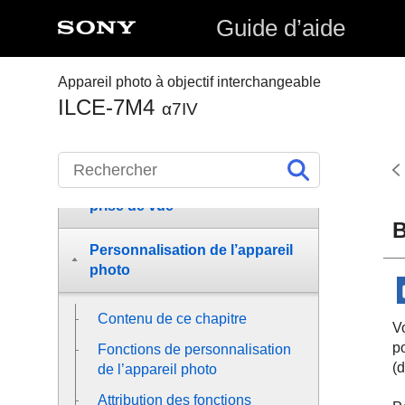
Guide d’aide
Préparation de
l’appareil/Opérations de prise
de vue de base
Appareil photo à objectif interchangeable
ILCE-7M4
α7IV
Recherche de fonctions dans
le MENU
Utilisation des fonctions de
prise de vue
B
Personnalisation de l’appareil
photo
Contenu de ce chapitre
Vo
p
Fonctions de personnalisation
(
de l’appareil photo
Attribution des fonctions