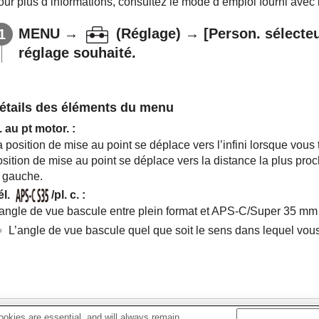
ur plus d’informations, consultez le mode d’emploi fourni avec l’
MENU
→
(
Réglage
) →
[Person. sélecteu
réglage souhaité.
étails des éléments du menu
. au pt motor.
:
 position de mise au point se déplace vers l’infini lorsque vous 
osition de mise au point se déplace vers la distance la plus pro
a gauche.
él.
/pl. c.
:
’angle de vue bascule entre plein format et APS-C/Super 35 mm lo
L’angle de vue bascule quel que soit le sens dans lequel vous
Rubrique associée
okies are essential, and will always remain