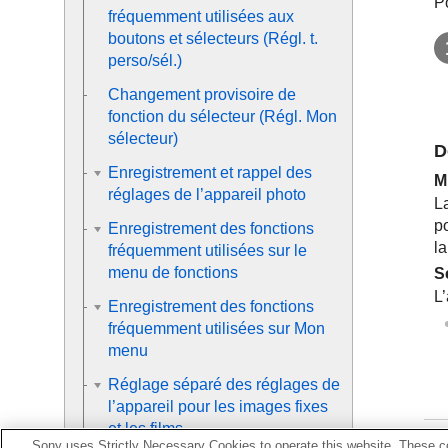
Po
fréquemment utilisées aux
boutons et sélecteurs (
Régl. t.
perso/sél.
)
Changement provisoire de
fonction du sélecteur (
Régl. Mon
sélecteur
)
D
Enregistrement et rappel des
M
réglages de l’appareil photo
La
p
Enregistrement des fonctions
l
fréquemment utilisées sur le
menu de fonctions
S
L
Enregistrement des fonctions
fréquemment utilisées sur Mon
menu
Réglage séparé des réglages de
l’appareil pour les images fixes
et les films
Sony uses Strictly Necessary Cookies to operate this website. These co