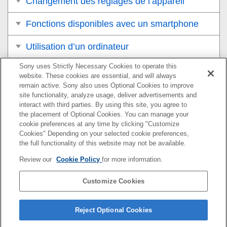
Changement des réglages de l’appareil
Fonctions disponibles avec un smartphone
Utilisation d’un ordinateur
Sony uses Strictly Necessary Cookies to operate this
Utilisation du service de cloud
website. These cookies are essential, and will always
remain active. Sony also uses Optional Cookies to improve
Annexe
site functionality, analyze usage, deliver advertisements and
interact with third parties. By using this site, you agree to
Si vous avez des problèmes
the placement of Optional Cookies. You can manage your
cookie preferences at any time by clicking "Customize
Cookies" Depending on your selected cookie preferences,
the full functionality of this website may not be available.
Pour plus d’informations sur la conformité aux lois sur
Review our
Cookie Policy
for more information.
l’accessibilité du Web en France, reportez-vous à la page
suivante.
Customize Cookies
Accessibilité en France : conformité partielle
https://helpguide.sony.net/accessibility/france/v1/fr/index.h
Reject Optional Cookies
tml