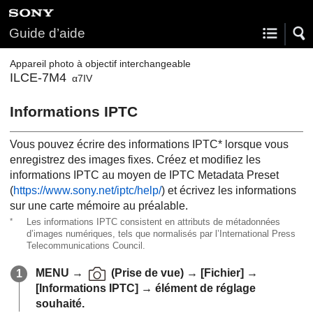
Guide d’aide
Appareil photo à objectif interchangeable
ILCE-7M4
α7IV
Informations IPTC
Vous pouvez écrire des informations IPTC* lorsque vous
enregistrez des images fixes. Créez et modifiez les
informations IPTC au moyen de
IPTC Metadata Preset
(
https://www.sony.net/iptc/help/
) et écrivez les informations
sur une carte mémoire au préalable.
*
Les informations IPTC consistent en attributs de métadonnées
d’images numériques, tels que normalisés par l’International Press
Telecommunications Council.
MENU
→
(
Prise de vue
) →
[Fichier]
→
[Informations IPTC]
→ élément de réglage
souhaité.