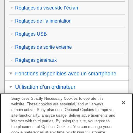
Réglages du viseur/de l’écran
Réglages de l’alimentation
Réglages USB
Réglages de sortie externe
Réglages généraux
Fonctions disponibles avec un smartphone
Utilisation d’un ordinateur
Sony uses Strictly Necessary Cookies to operate this
Utilisation du service de cloud
website. These cookies are essential, and will always
remain active. Sony also uses Optional Cookies to improve
Annexe
site functionality, analyze usage, deliver advertisements and
interact with third parties. By using this site, you agree to
Si vous avez des problèmes
the placement of Optional Cookies. You can manage your
cookie preferences at any time by clicking "Customize