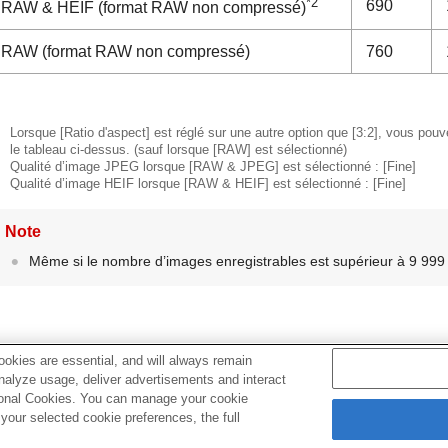
*2
690
RAW & HEIF
(format RAW non compressé)
RAW
(format RAW non compressé)
760
Lorsque
[Ratio d'aspect]
est réglé sur une autre option que
[3:2]
, vous pouv
le tableau ci-dessus. (sauf lorsque
[RAW]
est sélectionné)
Qualité d’image JPEG lorsque
[RAW & JPEG]
est sélectionné :
[Fine]
Qualité d’image HEIF lorsque
[RAW & HEIF]
est sélectionné :
[Fine]
Note
Même si le nombre d’images enregistrables est supérieur à 9 999
okies are essential, and will always remain
analyze usage, deliver advertisements and interact
Rubrique associée
ptional Cookies. You can manage your cookie
our selected cookie preferences, the full
Cartes mémoires pouvant être utilisées