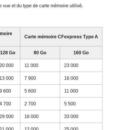
e vue et du type de carte mémoire utilisé.
moire
Carte mémoire CFexpress Type A
128 Go
80 Go
160 Go
20 000
11 000
23 000
13 000
7 900
16 000
9 600
5 600
11 000
4 700
2 700
5 500
29 000
16 000
33 000
21 000
12 000
25 000