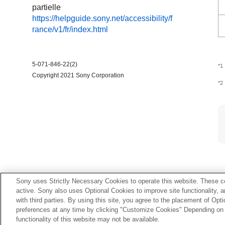
partielle
https://helpguide.sony.net/accessibility/f
rance/v1/fr/index.html
5-071-846-22(2)
*1
Copyright 2021 Sony Corporation
*2
Sony uses Strictly Necessary Cookies to operate this website. These co
active. Sony also uses Optional Cookies to improve site functionality, 
with third parties. By using this site, you agree to the placement of O
preferences at any time by clicking "Customize Cookies" Depending on y
functionality of this website may not be available.