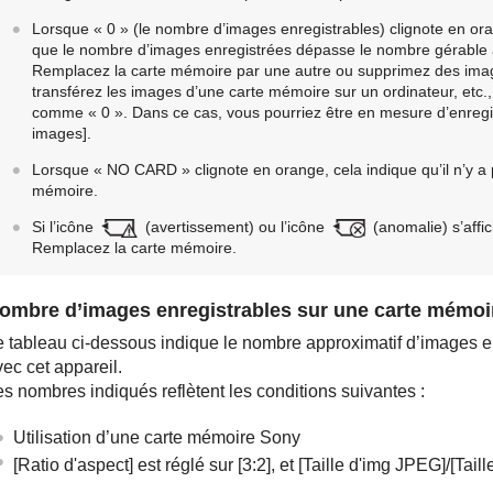
Lorsque « 0 » (le nombre d’images enregistrables) clignote en ora
que le nombre d’images enregistrées dépasse le nombre gérable 
Remplacez la carte mémoire par une autre ou supprimez des imag
transférez les images d’une carte mémoire sur un ordinateur, etc.,
comme « 0 ». Dans ce cas, vous pourriez être en mesure d’enreg
images]
.
Lorsque « NO CARD » clignote en orange, cela indique qu’il n’y a
mémoire.
Si l’icône
(avertissement) ou l’icône
(anomalie) s’affi
Remplacez la carte mémoire.
ombre d’images enregistrables sur une carte mémoi
e tableau ci-dessous indique le nombre approximatif d’images e
ec cet appareil.
es nombres indiqués reflètent les conditions suivantes :
Utilisation d’une carte mémoire Sony
[Ratio d'aspect]
est réglé sur
[3:2]
, et
[Taille d'img JPEG]
/
[Tail