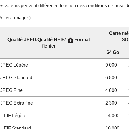
s valeurs peuvent différer en fonction des conditions de prise d
Unités : images)
Carte mé
Qualité JPEG
/
Qualité HEIF
/
Format
SD
fichier
64 Go
JPEG
Légère
9 000
JPEG
Standard
6 800
JPEG
Fine
4 800
JPEG
Extra fine
2 300
HEIF
Légère
14 000
HEIF
Standard
10 000