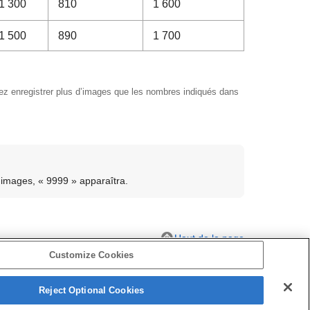
1 300
810
1 600
1 500
890
1 700
ez enregistrer plus d’images que les nombres indiqués dans
 images, « 9999 » apparaîtra.
Haut de la page
Customize Cookies
Reject Optional Cookies