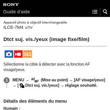
Guide d’aide
Appareil photo à objectif interchangeable
ILCE-7M4
α7IV
Dtct suj. vis./yeux
(image fixe/film)
Sélectionne la cible à détecter avec la fonction AF
visage/yeux.
MENU
→
(
Mise au point
) →
[AF visage/yeux]
→
[
Dtct suj. vis./yeux]
→ réglage souhaité.
Détails des éléments du menu
Humain
: