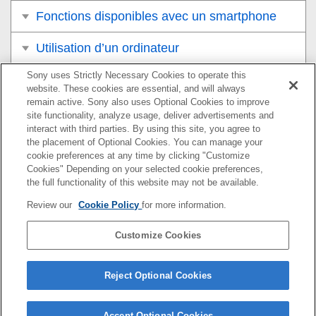
Fonctions disponibles avec un smartphone
Utilisation d’un ordinateur
Sony uses Strictly Necessary Cookies to operate this
Utilisation du service de cloud
website. These cookies are essential, and will always
remain active. Sony also uses Optional Cookies to improve
Annexe
site functionality, analyze usage, deliver advertisements and
interact with third parties. By using this site, you agree to
Si vous avez des problèmes
the placement of Optional Cookies. You can manage your
cookie preferences at any time by clicking "Customize
Cookies" Depending on your selected cookie preferences,
the full functionality of this website may not be available.
Pour plus d’informations sur la conformité aux lois sur
Review our
Cookie Policy
for more information.
l’accessibilité du Web en France, reportez-vous à la page
suivante.
Customize Cookies
Accessibilité en France : conformité partielle
https://helpguide.sony.net/accessibility/france/v1/fr/index.h
Reject Optional Cookies
tml
Accept Optional Cookies